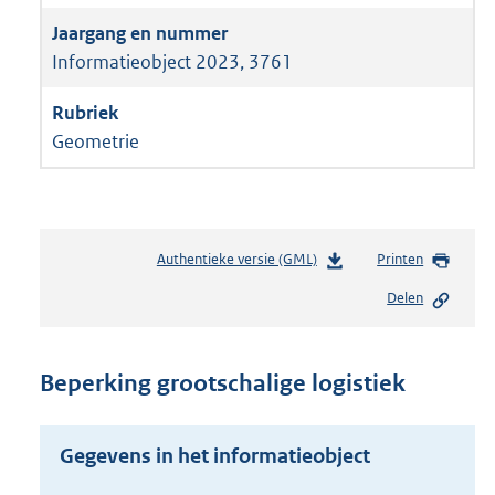
Informatieobject 2023, 3761
Geometrie
Authentieke versie (GML)
b
Printen
e
Delen
s
t
a
n
Beperking grootschalige logistiek
d
s
g
Gegevens in het informatieobject
r
o