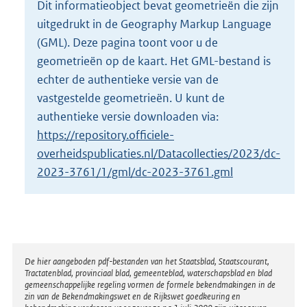
Dit informatieobject bevat geometrieën die zijn
o
uitgedrukt in de Geography Markup Language
t
t
(GML). Deze pagina toont voor u de
e
geometrieën op de kaart. Het GML-bestand is
:
echter de authentieke versie van de
4
vastgestelde geometrieën. U kunt de
3
K
authentieke versie downloaden via:
b
https://repository.officiele-
overheidspublicaties.nl/Datacollecties/2023/dc-
2023-3761/1/gml/dc-2023-3761.gml
Disclaimer
De hier aangeboden pdf-bestanden van het Staatsblad, Staatscourant,
Tractatenblad, provinciaal blad, gemeenteblad, waterschapsblad en blad
gemeenschappelijke regeling vormen de formele bekendmakingen in de
zin van de Bekendmakingswet en de Rijkswet goedkeuring en