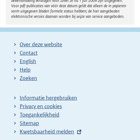
bekendmaking verdragen voor zover ze na 1 juli 2009 zijn uitgegeven.
Voor pdf-publicaties van vóór deze datum geldt dat alleen de in papieren
vorm uitgegeven bladen formele status hebben; de hier aangeboden
elektronische versies daarvan worden bij wijze van service aangeboden.
Over deze website
Contact
English
Help
Zoeken
Informatie hergebruiken
Privacy en cookies
Toegankelijkheid
Sitemap
E
Kwetsbaarheid melden
x