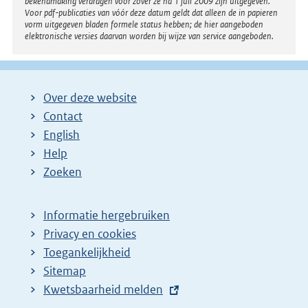
bekendmaking verdragen voor zover ze na 1 juli 2009 zijn uitgegeven.
Voor pdf-publicaties van vóór deze datum geldt dat alleen de in papieren
vorm uitgegeven bladen formele status hebben; de hier aangeboden
elektronische versies daarvan worden bij wijze van service aangeboden.
Over deze website
Contact
English
Help
Zoeken
Informatie hergebruiken
Privacy en cookies
Toegankelijkheid
Sitemap
E
Kwetsbaarheid melden
x