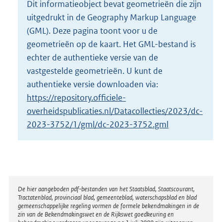
Dit informatieobject bevat geometrieën die zijn
o
uitgedrukt in de Geography Markup Language
t
t
(GML). Deze pagina toont voor u de
e
geometrieën op de kaart. Het GML-bestand is
:
echter de authentieke versie van de
2
vastgestelde geometrieën. U kunt de
0
K
authentieke versie downloaden via:
b
https://repository.officiele-
overheidspublicaties.nl/Datacollecties/2023/dc-
2023-3752/1/gml/dc-2023-3752.gml
Disclaimer
De hier aangeboden pdf-bestanden van het Staatsblad, Staatscourant,
Tractatenblad, provinciaal blad, gemeenteblad, waterschapsblad en blad
gemeenschappelijke regeling vormen de formele bekendmakingen in de
zin van de Bekendmakingswet en de Rijkswet goedkeuring en