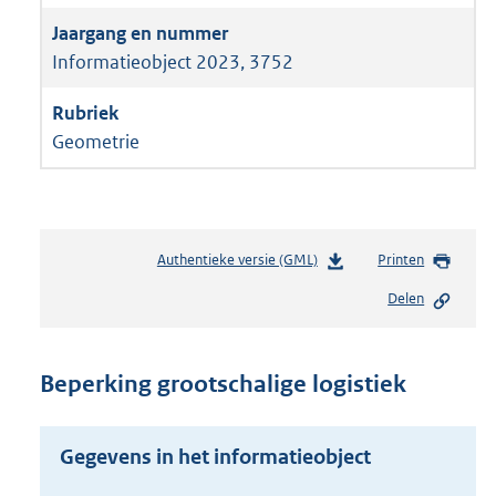
Informatieobject 2023, 3752
Geometrie
Authentieke versie (GML)
b
Printen
e
Delen
s
t
a
n
Beperking grootschalige logistiek
d
s
g
Gegevens in het informatieobject
r
o