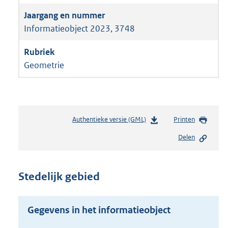
Informatieobject 2023, 3748
Geometrie
Authentieke versie (GML)
b
Printen
e
Delen
s
t
a
n
Stedelijk gebied
d
s
g
Gegevens in het informatieobject
r
o