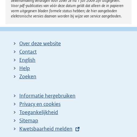
bekendmaking verdragen voor zover ze na 1 juli 2009 zijn uitgegeven.
Voor pdf-publicaties van vóór deze datum geldt dat alleen de in papieren
vorm uitgegeven bladen formele status hebben; de hier aangeboden
elektronische versies daarvan worden bij wijze van service aangeboden.
Over deze website
Contact
English
Help
Zoeken
Informatie hergebruiken
Privacy en cookies
Toegankelijkheid
Sitemap
E
Kwetsbaarheid melden
x