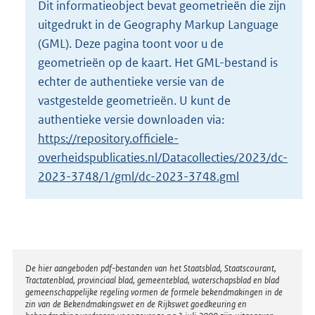
Dit informatieobject bevat geometrieën die zijn
o
uitgedrukt in de Geography Markup Language
t
t
(GML). Deze pagina toont voor u de
e
geometrieën op de kaart. Het GML-bestand is
:
echter de authentieke versie van de
4
vastgestelde geometrieën. U kunt de
8
K
authentieke versie downloaden via:
b
https://repository.officiele-
overheidspublicaties.nl/Datacollecties/2023/dc-
2023-3748/1/gml/dc-2023-3748.gml
Disclaimer
De hier aangeboden pdf-bestanden van het Staatsblad, Staatscourant,
Tractatenblad, provinciaal blad, gemeenteblad, waterschapsblad en blad
gemeenschappelijke regeling vormen de formele bekendmakingen in de
zin van de Bekendmakingswet en de Rijkswet goedkeuring en