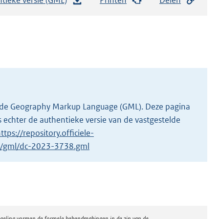
e
s
t
a
n
d
s
g
 in de Geography Markup Language (GML). Deze pagina
r
 echter de authentieke versie van de vastgestelde
o
ttps://repository.officiele-
o
/1/gml/dc-2023-3738.gml
t
t
e
:
2
regeling vormen de formele bekendmakingen in de zin van de