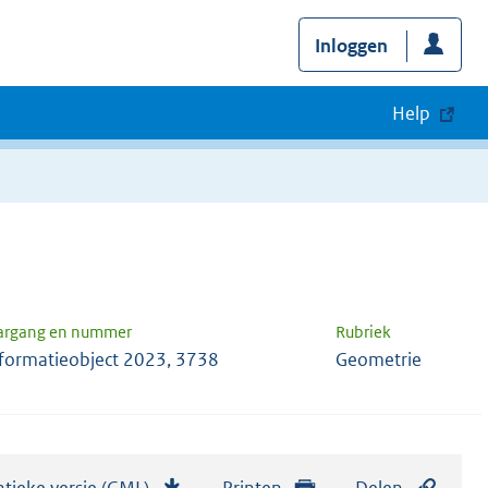
Inloggen
Help
argang en nummer
Rubriek
formatieobject 2023, 3738
Geometrie
tieke versie (GML)
b
Printen
Delen