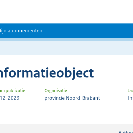
ijn abonnementen
nformatieobject
um publicatie
Organisatie
Ja
-12-2023
provincie Noord-Brabant
In
Authen