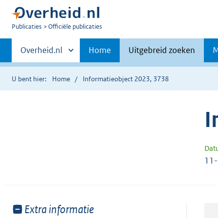
U
Publicaties
Officiële publicaties
bent
Primaire
nu
Andere
Overheid.nl
Home
Uitgebreid zoeken
M
hier:
sites
navigatie
binnen
U bent hier:
Home
Informatieobject 2023, 3738
I
Dat
11
Toon
Extra informatie