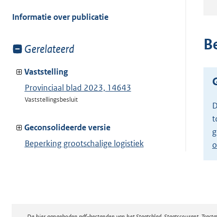
meer
van:
Informatie over publicatie
B
Toon
Gerelateerd
meer
van:
Vaststelling
Provinciaal blad 2023, 14643
Vaststellingsbesluit
D
t
Geconsolideerde versie
g
Beperking grootschalige logistiek
o
Toon geconsolideerde versie
De hier aangeboden pdf-bestanden van het Staatsblad, Staatscourant, Tract