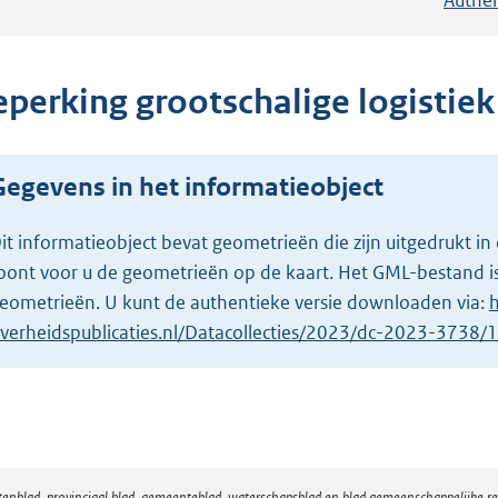
eperking grootschalige logistiek
Gegevens in het informatieobject
it informatieobject bevat geometrieën die zijn uitgedrukt
oont voor u de geometrieën op de kaart. Het GML-bestand is
eometrieën. U kunt de authentieke versie downloaden via:
h
verheidspublicaties.nl/Datacollecties/2023/dc-2023-3738
atenblad, provinciaal blad, gemeenteblad, waterschapsblad en blad gemeenschappelijke 