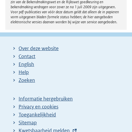
zin van de Bekendmakingswet en de Rijkswet goedkeuring en
bekendmaking verdragen voor zover ze na 1 juli 2009 zijn uitgegeven.
Voor pdf-publicaties van vóór deze datum geldt dat alleen de in papieren
vorm uitgegeven bladen formele status hebben; de hier aangeboden
elektronische versies daarvan worden bij wijze van service aangeboden.
Over deze website
Contact
English
Help
Zoeken
Informatie hergebruiken
Privacy en cookies
Toegankelijkheid
Sitemap
E
Kwetsbaarheid melden