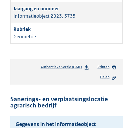
Informatieobject 2023, 3735
Geometrie
Authentieke versie (GML)
b
Printen
e
Delen
s
t
a
n
Sanerings- en verplaatsingslocatie
d
agrarisch bedrijf
s
g
r
Gegevens in het informatieobject
o