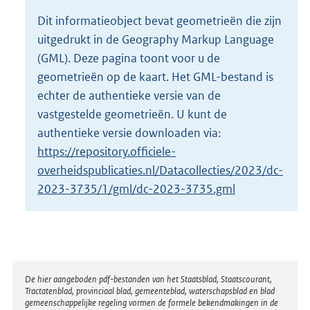
o
Dit informatieobject bevat geometrieën die zijn
t
uitgedrukt in de Geography Markup Language
t
e
(GML). Deze pagina toont voor u de
:
geometrieën op de kaart. Het GML-bestand is
5
echter de authentieke versie van de
K
vastgestelde geometrieën. U kunt de
b
authentieke versie downloaden via:
https://repository.officiele-
overheidspublicaties.nl/Datacollecties/2023/dc-
2023-3735/1/gml/dc-2023-3735.gml
Disclaimer
De hier aangeboden pdf-bestanden van het Staatsblad, Staatscourant,
Tractatenblad, provinciaal blad, gemeenteblad, waterschapsblad en blad
gemeenschappelijke regeling vormen de formele bekendmakingen in de