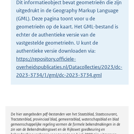
Dit informatieobject bevat geometrieën die zijn
o
uitgedrukt in de Geography Markup Language
t
t
(GML). Deze pagina toont voor u de
e
geometrieën op de kaart. Het GML-bestand is
:
echter de authentieke versie van de
3
vastgestelde geometrieën. U kunt de
4
K
authentieke versie downloaden via:
b
https://repository.officiele-
overheidspublicaties.nl/Datacollecties/2023/dc-
2023-3734/1/gml/dc-2023-3734.gml
Disclaimer
De hier aangeboden pdf-bestanden van het Staatsblad, Staatscourant,
Tractatenblad, provinciaal blad, gemeenteblad, waterschapsblad en blad
gemeenschappelijke regeling vormen de formele bekendmakingen in de
zin van de Bekendmakingswet en de Rijkswet goedkeuring en