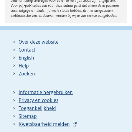
bekendmaking verdragen voor zover ze na 1 juli 2009 zijn uitgegeven.
Voor pdf-publicaties van vóór deze datum geldt dat alleen de in papieren
vorm uitgegeven bladen formele status hebben; de hier aangeboden
elektronische versies daarvan worden bij wijze van service aangeboden.
Over deze website
Contact
English
Help
Zoeken
Informatie hergebruiken
Privacy en cookies
Toegankelijkheid
Sitemap
E
Kwetsbaarheid melden
x