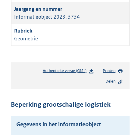
Informatieobject 2023, 3734
Geometrie
Authentieke versie (GML)
b
Printen
e
Delen
s
t
a
n
Beperking grootschalige logistiek
d
s
g
Gegevens in het informatieobject
r
o