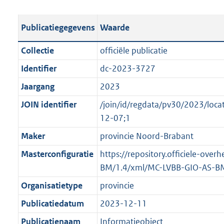
e
b
u
o
r
s
l
b
o
o
Publicatiegegevens
Waarde
t
i
l
t
o
a
c
i
t
t
Collectie
officiële publicatie
n
a
c
e
t
Identifier
dc-2023-3727
d
t
a
:
e
s
Jaargang
2023
i
t
6
:
g
e
i
9
o
JOIN identifier
/join/id/regdata/pv30/2023/l
r
i
e
K
n
12-07;1
o
n
i
b
b
Maker
provincie Noord-Brabant
o
f
n
e
t
Masterconfiguratie
https://repository.officiele-ove
o
f
k
t
BM/1.4/xml/MC-LVBB-GIO-AS-B
r
o
e
e
m
r
n
Organisatietype
provincie
:
a
m
d
Publicatiedatum
2023-12-11
2
a
a
K
Publicatienaam
Informatieobject