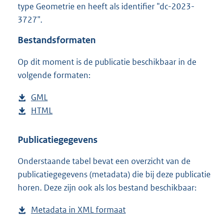
type Geometrie en heeft als identifier "dc-2023-
o
3727".
o
t
Bestandsformaten
t
e
Op dit moment is de publicatie beschikbaar in de
:
6
volgende formaten:
9
K
D
GML
b
b
o
D
HTML
e
b
w
o
s
e
n
w
t
s
Publicatiegegevens
l
n
a
t
Onderstaande tabel bevat een overzicht van de
o
l
n
a
publicatiegegevens (metadata) die bij deze publicatie
a
o
d
n
horen. Deze zijn ook als los bestand beschikbaar:
d
a
s
d
p
d
g
s
Metadata in XML formaat
b
u
p
r
g