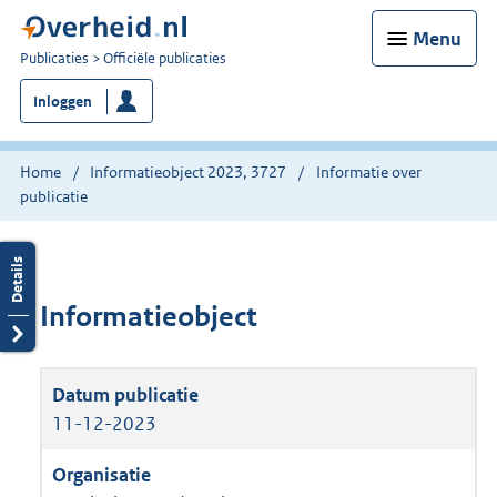
Menu
U
Publicaties
Officiële publicaties
bent
Inloggen
nu
hier:
Home
Informatieobject 2023, 3727
Informatie over
publicatie
Informatieobject
11-12-2023