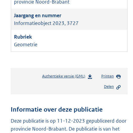
provincie Noord-Brabant
Informatieobject 2023, 3727
Geometrie
Authentieke versie (GML)
b
Printen
e
Delen
s
t
a
n
Informatie over deze publicatie
d
s
Deze publicatie is op 11-12-2023 gepubliceerd door
g
provincie Noord-Brabant. De publicatie is van het
r