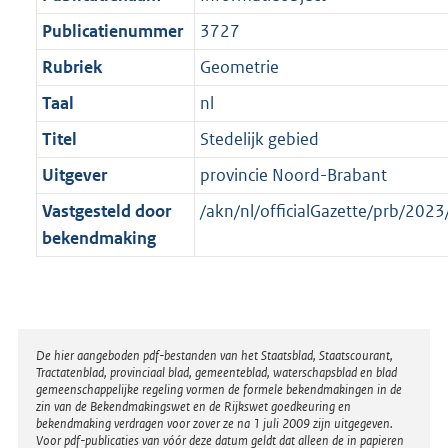
t
a
b
t
Publicatienummer
3727
Rubriek
Geometrie
Taal
nl
Titel
Stedelijk gebied
Uitgever
provincie Noord-Brabant
Vastgesteld door
/akn/nl/officialGazette/prb/2
bekendmaking
Disclaimer
De hier aangeboden pdf-bestanden van het Staatsblad, Staatscourant,
Tractatenblad, provinciaal blad, gemeenteblad, waterschapsblad en blad
gemeenschappelijke regeling vormen de formele bekendmakingen in de
zin van de Bekendmakingswet en de Rijkswet goedkeuring en
bekendmaking verdragen voor zover ze na 1 juli 2009 zijn uitgegeven.
Voor pdf-publicaties van vóór deze datum geldt dat alleen de in papieren