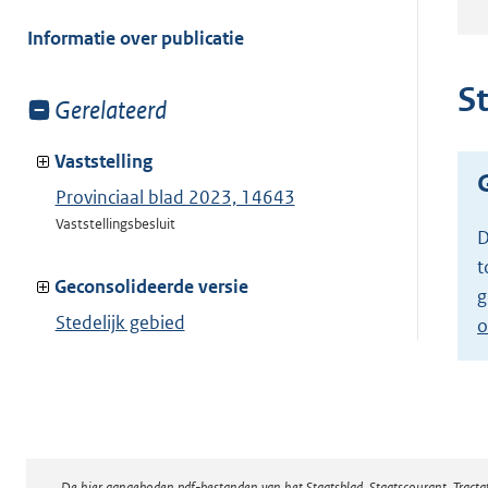
meer
van:
Informatie over publicatie
S
Toon
Gerelateerd
meer
van:
Vaststelling
Provinciaal blad 2023, 14643
Vaststellingsbesluit
D
t
Geconsolideerde versie
g
Stedelijk gebied
o
Toon geconsolideerde versie
De hier aangeboden pdf-bestanden van het Staatsblad, Staatscourant, Tract