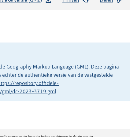
e
s
t
a
n
d
s
g
 in de Geography Markup Language (GML). Deze pagina
r
 echter de authentieke versie van de vastgestelde
o
ttps://repository.officiele-
o
/1/gml/dc-2023-3719.gml
t
t
e
:
1
regeling vormen de formele bekendmakingen in de zin van de