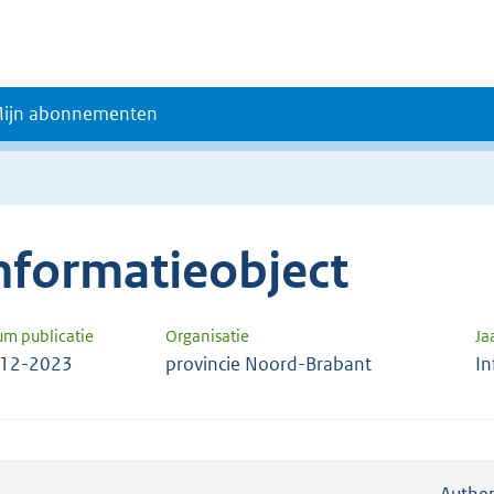
ijn abonnementen
nformatieobject
um publicatie
Organisatie
Ja
-12-2023
provincie Noord-Brabant
In
Authen