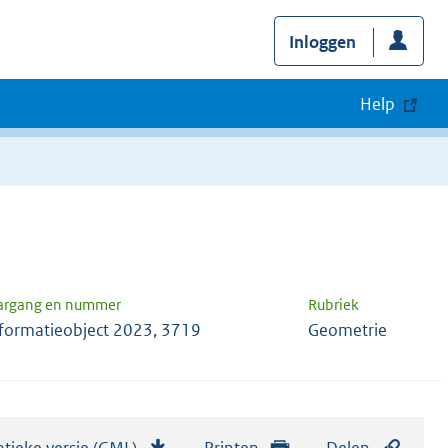
Inloggen
Help
argang en nummer
Rubriek
formatieobject 2023, 3719
Geometrie
tieke versie (GML)
b
Printen
Delen