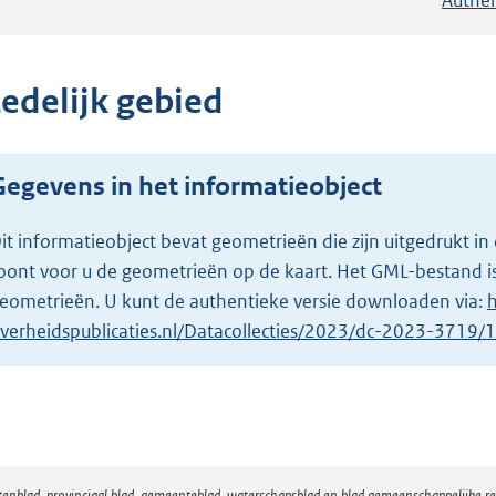
tedelijk gebied
Gegevens in het informatieobject
it informatieobject bevat geometrieën die zijn uitgedrukt
oont voor u de geometrieën op de kaart. Het GML-bestand is
eometrieën. U kunt de authentieke versie downloaden via:
h
verheidspublicaties.nl/Datacollecties/2023/dc-2023-3719
atenblad, provinciaal blad, gemeenteblad, waterschapsblad en blad gemeenschappelijke 