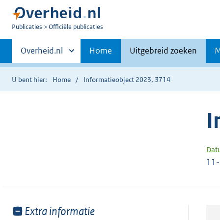
U
Publicaties
Officiële publicaties
bent
Primaire
nu
Andere
Overheid.nl
Home
Uitgebreid zoeken
M
hier:
sites
navigatie
binnen
U bent hier:
Home
Informatieobject 2023, 3714
I
Dat
11
Toon
Extra informatie