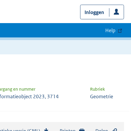
Inloggen
Help
argang en nummer
Rubriek
formatieobject 2023, 3714
Geometrie
tieke versie (GML)
b
Printen
Delen