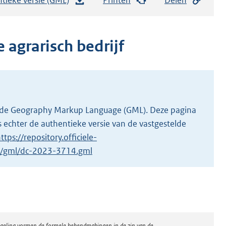
e
s
t
 agrarisch bedrijf
a
n
d
s
g
 in de Geography Markup Language (GML). Deze pagina
r
 echter de authentieke versie van de vastgestelde
o
ttps://repository.officiele-
o
/1/gml/dc-2023-3714.gml
t
t
e
:
7
regeling vormen de formele bekendmakingen in de zin van de