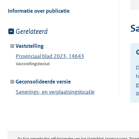
meer
van:
Informatie over publicatie
Sa
Toon
Gerelateerd
meer
van:
Vaststelling
Provinciaal blad 2023, 14643
Vaststellingsbesluit
D
t
Geconsolideerde versie
g
Sanerings- en verplaatsingslocatie
o
agrarisch bedrijf
Toon geconsolideerde versie
De hier aangeboden pdf-bestanden van het Staatsblad, Staatscourant, Tract