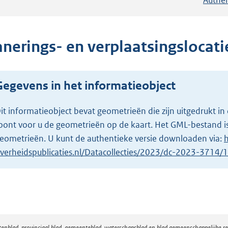
nerings- en verplaatsingslocatie
Gegevens in het informatieobject
it informatieobject bevat geometrieën die zijn uitgedrukt
oont voor u de geometrieën op de kaart. Het GML-bestand is
eometrieën. U kunt de authentieke versie downloaden via:
h
verheidspublicaties.nl/Datacollecties/2023/dc-2023-3714
atenblad, provinciaal blad, gemeenteblad, waterschapsblad en blad gemeenschappelijke 