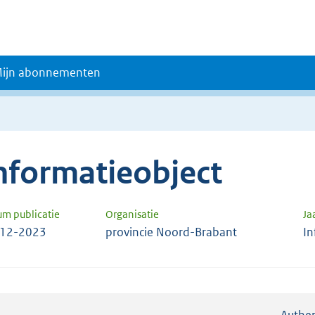
ijn abonnementen
nformatieobject
um publicatie
Organisatie
Ja
-12-2023
provincie Noord-Brabant
In
Authen