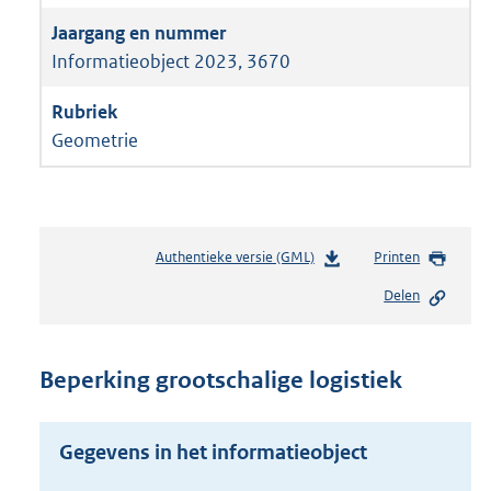
Informatieobject 2023, 3670
Geometrie
Authentieke versie (GML)
b
Printen
e
Delen
s
t
a
n
Beperking grootschalige logistiek
d
s
g
Gegevens in het informatieobject
r
o