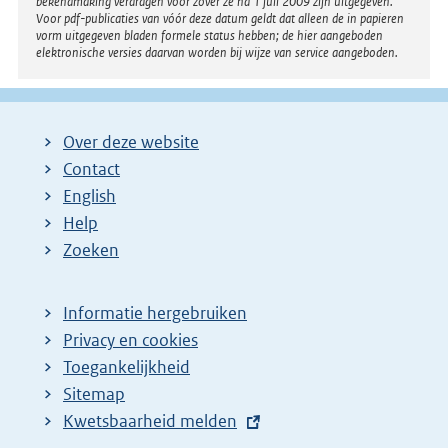
bekendmaking verdragen voor zover ze na 1 juli 2009 zijn uitgegeven.
Voor pdf-publicaties van vóór deze datum geldt dat alleen de in papieren
vorm uitgegeven bladen formele status hebben; de hier aangeboden
elektronische versies daarvan worden bij wijze van service aangeboden.
Over deze website
Contact
English
Help
Zoeken
Informatie hergebruiken
Privacy en cookies
Toegankelijkheid
Sitemap
E
Kwetsbaarheid melden
x