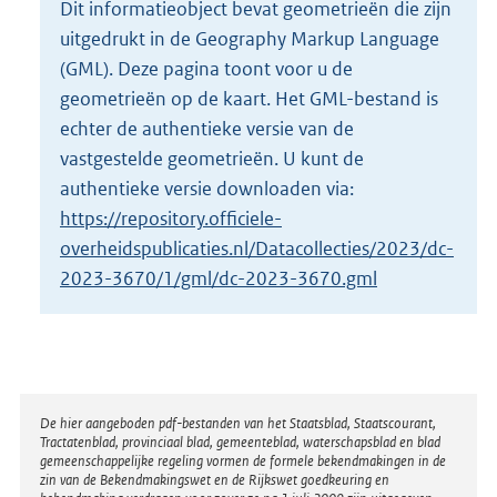
Dit informatieobject bevat geometrieën die zijn
o
uitgedrukt in de Geography Markup Language
t
t
(GML). Deze pagina toont voor u de
e
geometrieën op de kaart. Het GML-bestand is
:
echter de authentieke versie van de
1
vastgestelde geometrieën. U kunt de
6
K
authentieke versie downloaden via:
b
https://repository.officiele-
overheidspublicaties.nl/Datacollecties/2023/dc-
2023-3670/1/gml/dc-2023-3670.gml
Disclaimer
De hier aangeboden pdf-bestanden van het Staatsblad, Staatscourant,
Tractatenblad, provinciaal blad, gemeenteblad, waterschapsblad en blad
gemeenschappelijke regeling vormen de formele bekendmakingen in de
zin van de Bekendmakingswet en de Rijkswet goedkeuring en