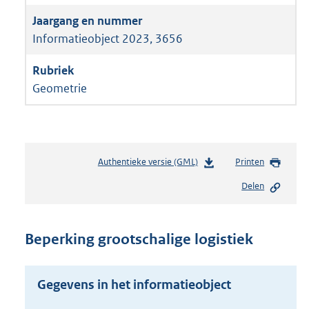
Informatieobject 2023, 3656
Geometrie
Authentieke versie (GML)
b
Printen
e
Delen
s
t
a
n
Beperking grootschalige logistiek
d
s
g
Gegevens in het informatieobject
r
o