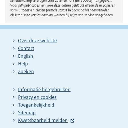
bekendmaking verdragen voor zover ze na 1 juli 2009 zijn uitgegeven.
Voor pdf-publicaties van vóór deze datum geldt dat alleen de in papieren
vorm uitgegeven bladen formele status hebben; de hier aangeboden
elektronische versies daarvan worden bij wijze van service aangeboden.
Over deze website
Contact
English
Help
Zoeken
Informatie hergebruiken
Privacy en cookies
Toegankelijkheid
Sitemap
E
Kwetsbaarheid melden
x