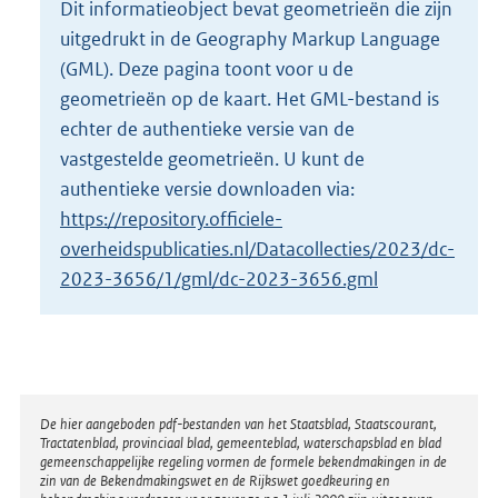
Dit informatieobject bevat geometrieën die zijn
o
uitgedrukt in de Geography Markup Language
t
t
(GML). Deze pagina toont voor u de
e
geometrieën op de kaart. Het GML-bestand is
:
echter de authentieke versie van de
4
vastgestelde geometrieën. U kunt de
5
K
authentieke versie downloaden via:
b
https://repository.officiele-
overheidspublicaties.nl/Datacollecties/2023/dc-
2023-3656/1/gml/dc-2023-3656.gml
Disclaimer
De hier aangeboden pdf-bestanden van het Staatsblad, Staatscourant,
Tractatenblad, provinciaal blad, gemeenteblad, waterschapsblad en blad
gemeenschappelijke regeling vormen de formele bekendmakingen in de
zin van de Bekendmakingswet en de Rijkswet goedkeuring en