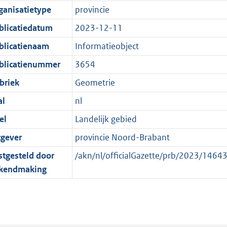
e
r
o
e
ganisatietype
provincie
:
m
r
n
blicatiedatum
2023-12-11
2
a
m
d
K
a
a
blicatienaam
Informatieobject
b
t
a
blicatienummer
3654
t
briek
Geometrie
al
nl
el
Landelijk gebied
tgever
provincie Noord-Brabant
stgesteld door
/akn/nl/officialGazette/prb/2023/146
kendmaking