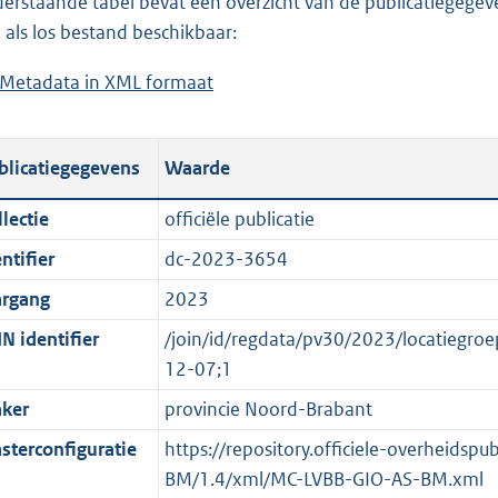
erstaande tabel bevat een overzicht van de publicatiegegeven
a
o
d
n
 als los bestand beschikbaar:
d
a
s
d
Metadata in XML formaat
b
p
d
g
s
e
u
p
r
g
s
b
u
o
r
blicatiegegevens
Waarde
t
l
b
o
o
a
i
l
t
o
lectie
officiële publicatie
n
c
i
t
t
ntifier
dc-2023-3654
d
a
c
e
t
s
t
a
:
e
argang
2023
g
i
t
3
:
N identifier
/join/id/regdata/pv30/2023/locatie
r
e
i
8
o
12-07;1
o
i
e
3
n
ker
provincie Noord-Brabant
o
n
i
K
b
t
f
n
b
e
sterconfiguratie
https://repository.officiele-overheidsp
t
o
f
k
BM/1.4/xml/MC-LVBB-GIO-AS-BM.xml