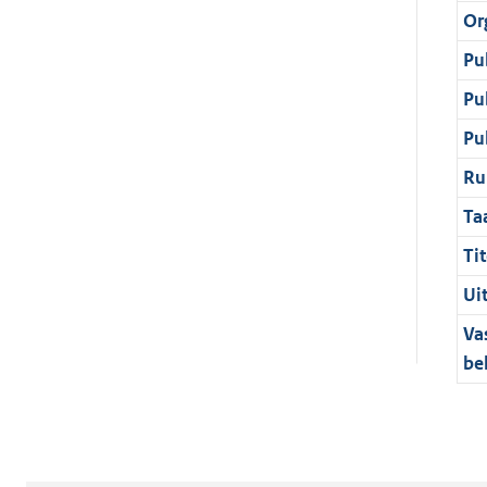
Or
Pu
Pu
Pu
Ru
Ta
Tit
Ui
Va
be