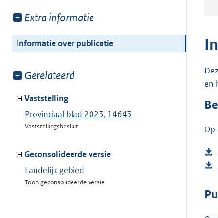
Toon
Extra informatie
meer
van:
I
Informatie over publicatie
Dez
Toon
Gerelateerd
en 
meer
van:
Vaststelling
Be
Provinciaal blad 2023, 14643
Vaststellingsbesluit
Op 
Geconsolideerde versie
Landelijk gebied
Toon geconsolideerde versie
Pu