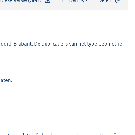
e
s
t
a
n
oord-Brabant. De publicatie is van het type Geometrie
d
s
g
r
maten:
o
o
t
t
e
:
3