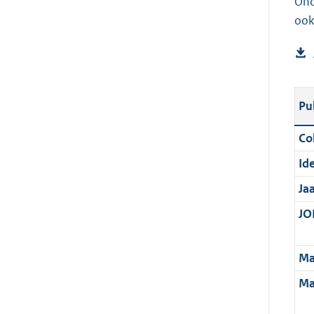
Ond
ook
Pu
Col
Ide
Ja
JOI
Ma
Ma