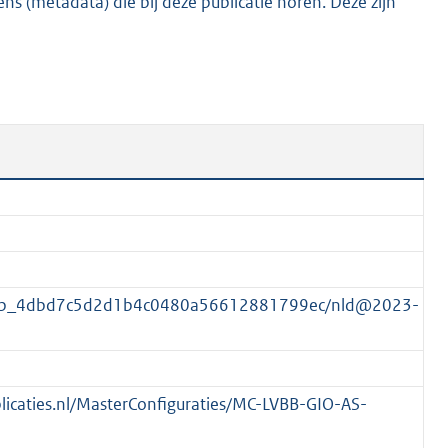
s (metadata) die bij deze publicatie horen. Deze zijn
8
3
K
b
groep_4dbd7c5d2d1b4c0480a56612881799ec/nld@2023-
ublicaties.nl/MasterConfiguraties/MC-LVBB-GIO-AS-