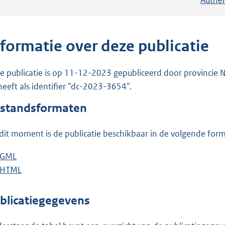
nformatie over deze publicatie
e publicatie is op 11-12-2023 gepubliceerd door provincie N
heeft als identifier "dc-2023-3654".
standsformaten
dit moment is de publicatie beschikbaar in de volgende for
D
GML
b
o
D
HTML
e
b
w
o
s
e
n
w
t
s
blicatiegegevens
l
n
a
t
o
l
n
a