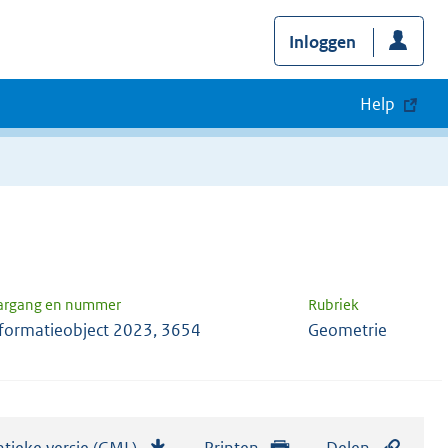
Inloggen
Help
argang en nummer
Rubriek
formatieobject 2023, 3654
Geometrie
tieke versie (GML)
b
Printen
Delen