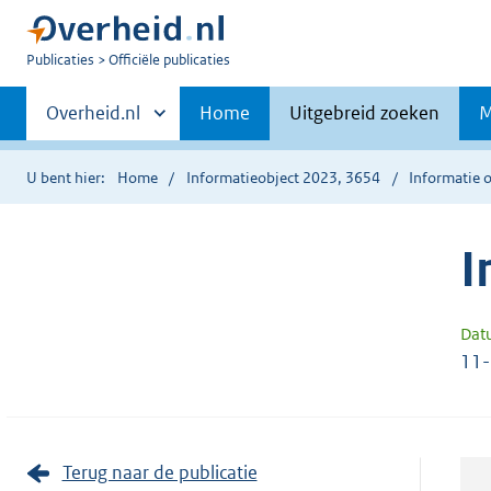
U
Publicaties
Officiële publicaties
bent
Primaire
nu
Andere
Overheid.nl
Home
Uitgebreid zoeken
M
hier:
sites
navigatie
binnen
U bent hier:
Home
Informatieobject 2023, 3654
Informatie o
I
Dat
11
Terug naar de publicatie