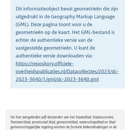
o
Dit informatieobject bevat geometrieën die zijn
t
uitgedrukt in de Geography Markup Language
t
e
(GML). Deze pagina toont voor u de
:
geometrieën op de kaart. Het GML-bestand is
2
echter de authentieke versie van de
6
vastgestelde geometrieën. U kunt de
K
b
authentieke versie downloaden via:
https://repository.officiele-
overheidspublicaties.nl/Datacollecties/2023/dc-
2023-3640/1/gml/dc-2023-3640.gml
Disclaimer
De hier aangeboden pdf-bestanden van het Staatsblad, Staatscourant,
Tractatenblad, provinciaal blad, gemeenteblad, waterschapsblad en blad
gemeenschappelijke regeling vormen de formele bekendmakingen in de