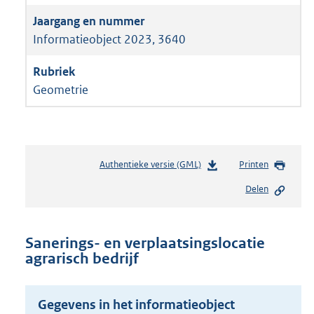
Informatieobject 2023, 3640
Geometrie
Authentieke versie (GML)
b
Printen
e
Delen
s
t
a
n
Sanerings- en verplaatsingslocatie
d
agrarisch bedrijf
s
g
r
Gegevens in het informatieobject
o