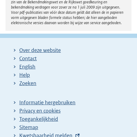
zin van de Bekendmakingswet en de Rijkswet goedkeuring en
bekendmaking verdragen voor zover ze na 1 juli 2009 zijn uitgegeven.
Voor pdf-publicaties van vóór deze datum geldt dat alleen de in papieren
vorm uitgegeven bladen formele status hebben; de hier aangeboden
elektronische versies daarvan worden bij wijze van service aangeboden.
Over deze website
Contact
English
Help
Zoeken
Informatie hergebruiken
Privacy en cookies
Toegankelijkheid
Sitemap
E
Kwetsbaarheid melden