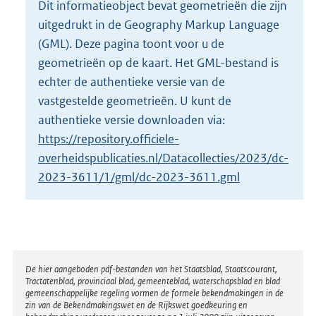
Dit informatieobject bevat geometrieën die zijn
o
uitgedrukt in de Geography Markup Language
t
t
(GML). Deze pagina toont voor u de
e
geometrieën op de kaart. Het GML-bestand is
:
echter de authentieke versie van de
2
vastgestelde geometrieën. U kunt de
5
4
authentieke versie downloaden via:
K
https://repository.officiele-
b
overheidspublicaties.nl/Datacollecties/2023/dc-
2023-3611/1/gml/dc-2023-3611.gml
Disclaimer
De hier aangeboden pdf-bestanden van het Staatsblad, Staatscourant,
Tractatenblad, provinciaal blad, gemeenteblad, waterschapsblad en blad
gemeenschappelijke regeling vormen de formele bekendmakingen in de
zin van de Bekendmakingswet en de Rijkswet goedkeuring en