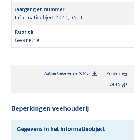
Informatieobject 2023, 3611
Geometrie
Authentieke versie (GML)
b
Printen
e
Delen
s
t
a
n
Beperkingen veehouderij
d
s
g
Gegevens in het informatieobject
r
o