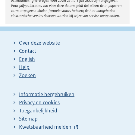
bekendmaking verdragen voor zover ze na 1 juli 2009 zijn uitgegeven.
Voor pdf-publicaties van vóór deze datum geldt dat alleen de in papieren
vorm uitgegeven bladen formele status hebben; de hier aangeboden
elektronische versies daarvan worden bij wijze van service aangeboden.
Over deze website
Contact
English
Help
Zoeken
Informatie hergebruiken
Privacy en cookies
Toegankelijkheid
Sitemap
E
Kwetsbaarheid melden
x