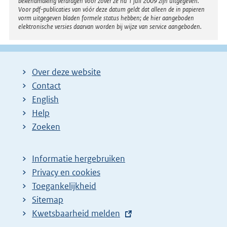
bekendmaking verdragen voor zover ze na 1 juli 2009 zijn uitgegeven.
Voor pdf-publicaties van vóór deze datum geldt dat alleen de in papieren
vorm uitgegeven bladen formele status hebben; de hier aangeboden
elektronische versies daarvan worden bij wijze van service aangeboden.
Over deze website
Contact
English
Help
Zoeken
Informatie hergebruiken
Privacy en cookies
Toegankelijkheid
Sitemap
E
Kwetsbaarheid melden
x