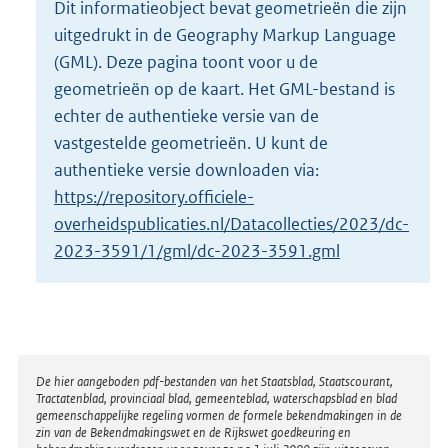
Dit informatieobject bevat geometrieën die zijn
o
uitgedrukt in de Geography Markup Language
t
t
(GML). Deze pagina toont voor u de
e
geometrieën op de kaart. Het GML-bestand is
:
echter de authentieke versie van de
2
vastgestelde geometrieën. U kunt de
1
9
authentieke versie downloaden via:
K
https://repository.officiele-
b
overheidspublicaties.nl/Datacollecties/2023/dc-
2023-3591/1/gml/dc-2023-3591.gml
Disclaimer
De hier aangeboden pdf-bestanden van het Staatsblad, Staatscourant,
Tractatenblad, provinciaal blad, gemeenteblad, waterschapsblad en blad
gemeenschappelijke regeling vormen de formele bekendmakingen in de
zin van de Bekendmakingswet en de Rijkswet goedkeuring en