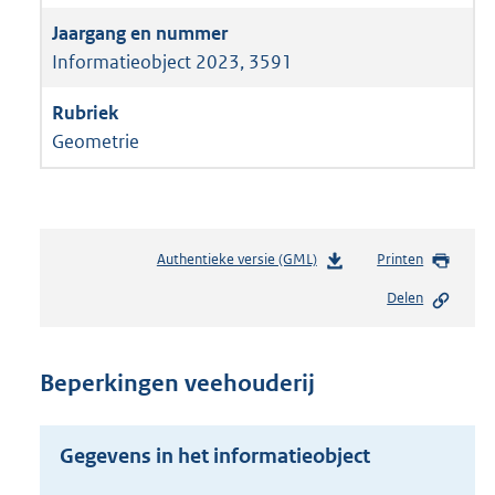
Informatieobject 2023, 3591
Geometrie
Authentieke versie (GML)
b
Printen
e
Delen
s
t
a
n
Beperkingen veehouderij
d
s
g
Gegevens in het informatieobject
r
o