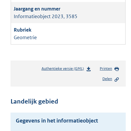
Informatieobject 2023, 3585
Geometrie
Authentieke versie (GML)
b
Printen
e
Delen
s
t
a
n
Landelijk gebied
d
s
g
Gegevens in het informatieobject
r
o