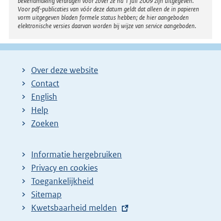
bekendmaking verdragen voor zover ze na 1 juli 2009 zijn uitgegeven.
Voor pdf-publicaties van vóór deze datum geldt dat alleen de in papieren
vorm uitgegeven bladen formele status hebben; de hier aangeboden
elektronische versies daarvan worden bij wijze van service aangeboden.
Over deze website
Contact
English
Help
Zoeken
Informatie hergebruiken
Privacy en cookies
Toegankelijkheid
Sitemap
E
Kwetsbaarheid melden
x