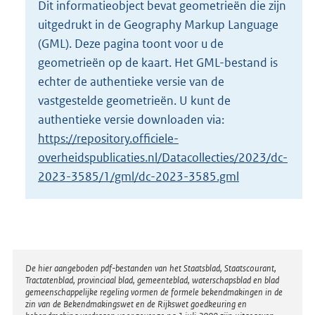
Dit informatieobject bevat geometrieën die zijn
o
uitgedrukt in de Geography Markup Language
t
t
(GML). Deze pagina toont voor u de
e
geometrieën op de kaart. Het GML-bestand is
:
echter de authentieke versie van de
3
vastgestelde geometrieën. U kunt de
3
1
authentieke versie downloaden via:
K
https://repository.officiele-
b
overheidspublicaties.nl/Datacollecties/2023/dc-
2023-3585/1/gml/dc-2023-3585.gml
Disclaimer
De hier aangeboden pdf-bestanden van het Staatsblad, Staatscourant,
Tractatenblad, provinciaal blad, gemeenteblad, waterschapsblad en blad
gemeenschappelijke regeling vormen de formele bekendmakingen in de
zin van de Bekendmakingswet en de Rijkswet goedkeuring en