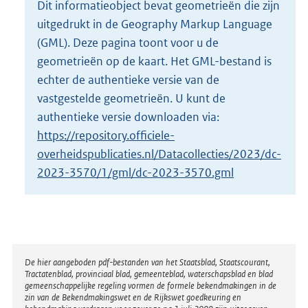
Dit informatieobject bevat geometrieën die zijn
o
uitgedrukt in de Geography Markup Language
t
t
(GML). Deze pagina toont voor u de
e
geometrieën op de kaart. Het GML-bestand is
:
echter de authentieke versie van de
9
vastgestelde geometrieën. U kunt de
1
K
authentieke versie downloaden via:
b
https://repository.officiele-
overheidspublicaties.nl/Datacollecties/2023/dc-
2023-3570/1/gml/dc-2023-3570.gml
Disclaimer
De hier aangeboden pdf-bestanden van het Staatsblad, Staatscourant,
Tractatenblad, provinciaal blad, gemeenteblad, waterschapsblad en blad
gemeenschappelijke regeling vormen de formele bekendmakingen in de
zin van de Bekendmakingswet en de Rijkswet goedkeuring en