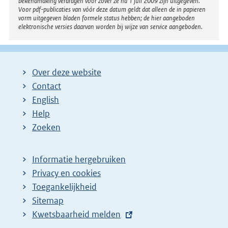
bekendmaking verdragen voor zover ze na 1 juli 2009 zijn uitgegeven.
Voor pdf-publicaties van vóór deze datum geldt dat alleen de in papieren
vorm uitgegeven bladen formele status hebben; de hier aangeboden
elektronische versies daarvan worden bij wijze van service aangeboden.
Over deze website
Contact
English
Help
Zoeken
Informatie hergebruiken
Privacy en cookies
Toegankelijkheid
Sitemap
E
Kwetsbaarheid melden
x