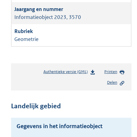
Informatieobject 2023, 3570
Geometrie
Authentieke versie (GML)
b
Printen
e
Delen
s
t
a
n
Landelijk gebied
d
s
g
Gegevens in het informatieobject
r
o