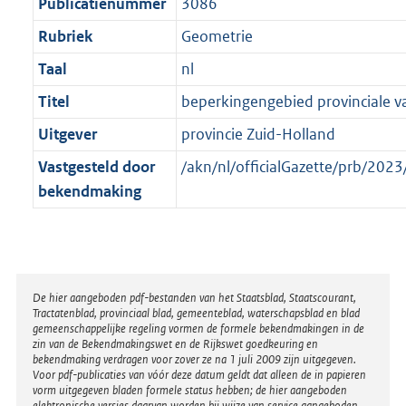
t
Publicatienummer
3086
Rubriek
Geometrie
Taal
nl
Titel
beperkingengebied provinciale 
Uitgever
provincie Zuid-Holland
Vastgesteld door
/akn/nl/officialGazette/prb/2
bekendmaking
Disclaimer
De hier aangeboden pdf-bestanden van het Staatsblad, Staatscourant,
Tractatenblad, provinciaal blad, gemeenteblad, waterschapsblad en blad
gemeenschappelijke regeling vormen de formele bekendmakingen in de
zin van de Bekendmakingswet en de Rijkswet goedkeuring en
bekendmaking verdragen voor zover ze na 1 juli 2009 zijn uitgegeven.
Voor pdf-publicaties van vóór deze datum geldt dat alleen de in papieren
vorm uitgegeven bladen formele status hebben; de hier aangeboden
elektronische versies daarvan worden bij wijze van service aangeboden.