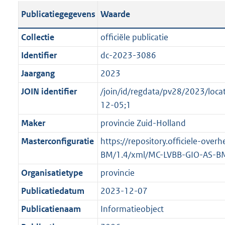
s
l
b
o
o
Publicatiegegevens
Waarde
t
i
l
t
o
a
c
i
t
t
Collectie
officiële publicatie
n
a
c
e
t
Identifier
dc-2023-3086
d
t
a
:
e
s
Jaargang
2023
i
t
1
:
g
e
i
M
o
JOIN identifier
/join/id/regdata/pv28/2023/lo
r
i
e
b
n
12-05;1
o
n
i
b
Maker
provincie Zuid-Holland
o
f
n
e
t
Masterconfiguratie
https://repository.officiele-ove
o
f
k
t
BM/1.4/xml/MC-LVBB-GIO-AS-B
r
o
e
e
m
r
n
Organisatietype
provincie
:
a
m
d
Publicatiedatum
2023-12-07
2
a
a
K
Publicatienaam
Informatieobject
t
a
b