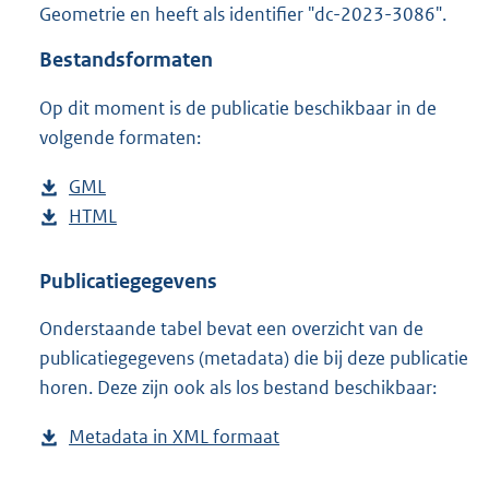
Geometrie en heeft als identifier "dc-2023-3086".
o
o
Bestandsformaten
t
t
Op dit moment is de publicatie beschikbaar in de
e
volgende formaten:
:
1
M
D
GML
b
b
o
D
HTML
e
b
w
o
s
e
n
w
t
s
Publicatiegegevens
l
n
a
t
Onderstaande tabel bevat een overzicht van de
o
l
n
a
publicatiegegevens (metadata) die bij deze publicatie
a
o
d
n
horen. Deze zijn ook als los bestand beschikbaar:
d
a
s
d
p
d
g
s
Metadata in XML formaat
b
u
p
r
g
e
b
u
o
r