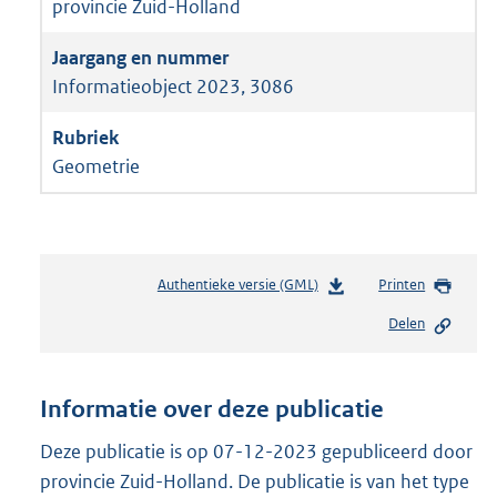
provincie Zuid-Holland
Informatieobject 2023, 3086
Geometrie
Authentieke versie (GML)
b
Printen
e
Delen
s
t
a
n
Informatie over deze publicatie
d
s
Deze publicatie is op 07-12-2023 gepubliceerd door
g
provincie Zuid-Holland. De publicatie is van het type
r