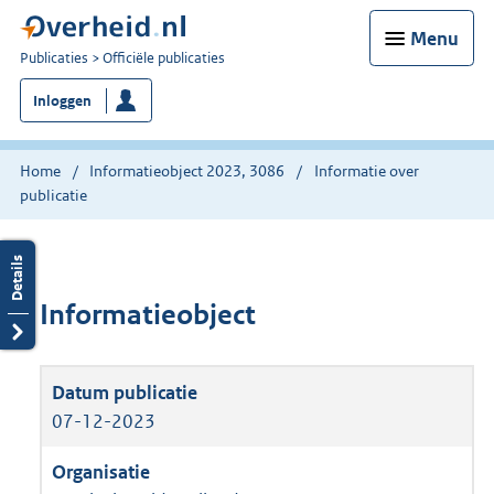
Menu
U
Publicaties
Officiële publicaties
bent
Inloggen
nu
hier:
Home
Informatieobject 2023, 3086
Informatie over
publicatie
Informatieobject
07-12-2023