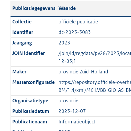
s
l
b
o
o
Publicatiegegevens
Waarde
t
i
l
t
o
a
c
i
t
t
Collectie
officiële publicatie
n
a
c
e
t
Identifier
dc-2023-3083
d
t
a
:
e
s
Jaargang
2023
i
t
4
:
g
e
i
,
o
JOIN identifier
/join/id/regdata/pv28/2023/lo
r
i
e
4
n
12-05;1
o
n
i
M
b
Maker
provincie Zuid-Holland
o
f
n
b
e
t
Masterconfiguratie
https://repository.officiele-ove
o
f
k
t
BM/1.4/xml/MC-LVBB-GIO-AS-B
r
o
e
e
m
r
n
Organisatietype
provincie
:
a
m
d
Publicatiedatum
2023-12-07
2
a
a
K
Publicatienaam
Informatieobject
t
a
b