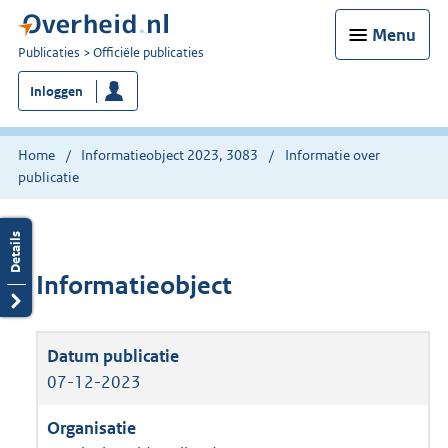
Menu
U
Publicaties
Officiële publicaties
bent
Inloggen
nu
hier:
Home
Informatieobject 2023, 3083
Informatie over
publicatie
Informatieobject
07-12-2023