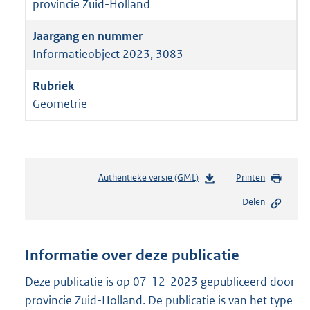
provincie Zuid-Holland
Informatieobject 2023, 3083
Geometrie
Authentieke versie (GML)
b
Printen
e
Delen
s
t
a
n
Informatie over deze publicatie
d
s
Deze publicatie is op 07-12-2023 gepubliceerd door
g
provincie Zuid-Holland. De publicatie is van het type
r