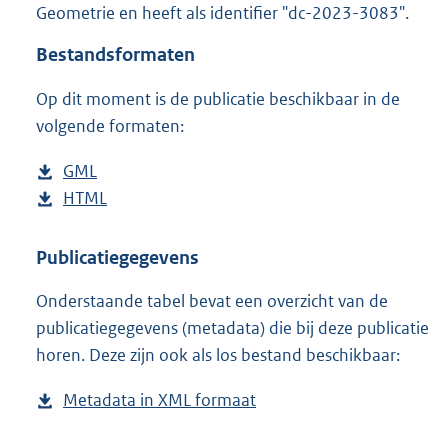
Geometrie en heeft als identifier "dc-2023-3083".
o
o
Bestandsformaten
t
t
Op dit moment is de publicatie beschikbaar in de
e
volgende formaten:
:
4
,
D
GML
b
4
o
D
HTML
e
b
M
w
o
s
e
b
n
w
t
s
Publicatiegegevens
l
n
a
t
Onderstaande tabel bevat een overzicht van de
o
l
n
a
publicatiegegevens (metadata) die bij deze publicatie
a
o
d
n
horen. Deze zijn ook als los bestand beschikbaar:
d
a
s
d
p
d
g
s
Metadata in XML formaat
b
u
p
r
g
e
b
u
o
r