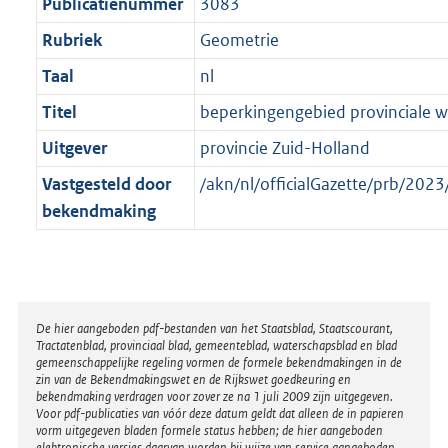
t
Publicatienummer
3083
Rubriek
Geometrie
Taal
nl
Titel
beperkingengebied provinciale 
Uitgever
provincie Zuid-Holland
Vastgesteld door
/akn/nl/officialGazette/prb/2
bekendmaking
Disclaimer
De hier aangeboden pdf-bestanden van het Staatsblad, Staatscourant,
Tractatenblad, provinciaal blad, gemeenteblad, waterschapsblad en blad
gemeenschappelijke regeling vormen de formele bekendmakingen in de
zin van de Bekendmakingswet en de Rijkswet goedkeuring en
bekendmaking verdragen voor zover ze na 1 juli 2009 zijn uitgegeven.
Voor pdf-publicaties van vóór deze datum geldt dat alleen de in papieren
vorm uitgegeven bladen formele status hebben; de hier aangeboden
elektronische versies daarvan worden bij wijze van service aangeboden.