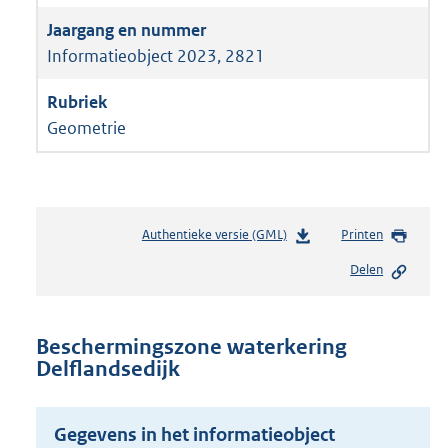
Informatieobject 2023, 2821
Geometrie
Authentieke versie (GML)
b
Printen
e
Delen
s
t
a
n
Beschermingszone waterkering
d
Delflandsedijk
s
g
r
Gegevens in het informatieobject
o