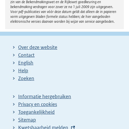
zin van de Bekendmakingswet en de Rijkswet goedkeuring en
bekendmaking verdragen voor zover ze na 1 juli 2009 zijn uitgegeven.
Voor pdf-publicaties van vóór deze datum geldt dat alleen de in papieren
vorm uitgegeven bladen formele status hebben; de hier aangeboden
elektronische versies daarvan worden bij wijze van service aangeboden.
Over deze website
Contact
English
Help
Zoeken
Informatie hergebruiken
Privacy en cookies
Toegankelijkheid
Sitemap
E
Kwetsbaarheid melden