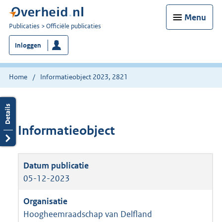
Menu
U
Publicaties
Officiële publicaties
bent
Inloggen
nu
hier:
Home
Informatieobject 2023, 2821
Informatieobject
05-12-2023
Hoogheemraadschap van Delfland