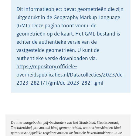
o
Dit informatieobject bevat geometrieën die zijn
t
uitgedrukt in de Geography Markup Language
t
e
(GML). Deze pagina toont voor u de
:
geometrieën op de kaart. Het GML-bestand is
2
echter de authentieke versie van de
2
vastgestelde geometrieën. U kunt de
5
K
authentieke versie downloaden via:
b
https://repository.officiele-
overheidspublicaties.nl/Datacollecties/2023/dc-
2023-2821/1/gml/dc-2023-2821.gml
Disclaimer
De hier aangeboden pdf-bestanden van het Staatsblad, Staatscourant,
Tractatenblad, provinciaal blad, gemeenteblad, waterschapsblad en blad
gemeenschappelijke regeling vormen de formele bekendmakingen in de