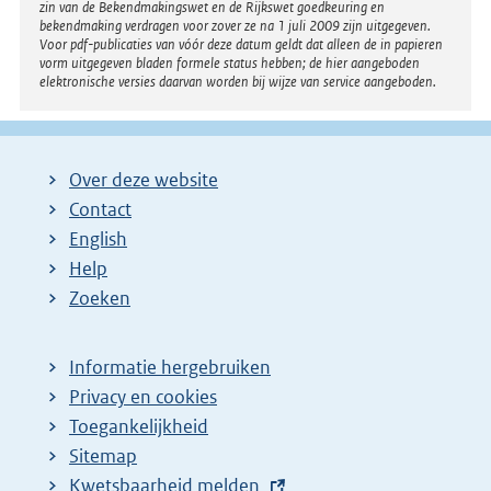
zin van de Bekendmakingswet en de Rijkswet goedkeuring en
bekendmaking verdragen voor zover ze na 1 juli 2009 zijn uitgegeven.
Voor pdf-publicaties van vóór deze datum geldt dat alleen de in papieren
vorm uitgegeven bladen formele status hebben; de hier aangeboden
elektronische versies daarvan worden bij wijze van service aangeboden.
Over deze website
Contact
English
Help
Zoeken
Informatie hergebruiken
Privacy en cookies
Toegankelijkheid
Sitemap
E
Kwetsbaarheid melden