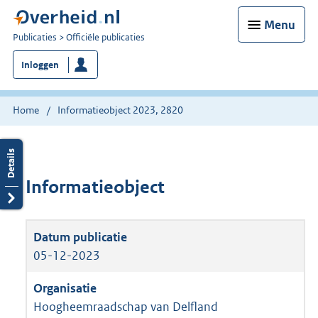
Menu
U
Publicaties
Officiële publicaties
bent
Inloggen
nu
hier:
Home
Informatieobject 2023, 2820
Informatieobject
05-12-2023
Hoogheemraadschap van Delfland