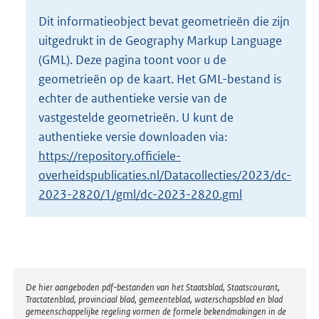
o
Dit informatieobject bevat geometrieën die zijn
t
uitgedrukt in de Geography Markup Language
t
e
(GML). Deze pagina toont voor u de
:
geometrieën op de kaart. Het GML-bestand is
1
echter de authentieke versie van de
9
vastgestelde geometrieën. U kunt de
,
5
authentieke versie downloaden via:
M
https://repository.officiele-
b
overheidspublicaties.nl/Datacollecties/2023/dc-
2023-2820/1/gml/dc-2023-2820.gml
Disclaimer
De hier aangeboden pdf-bestanden van het Staatsblad, Staatscourant,
Tractatenblad, provinciaal blad, gemeenteblad, waterschapsblad en blad
gemeenschappelijke regeling vormen de formele bekendmakingen in de