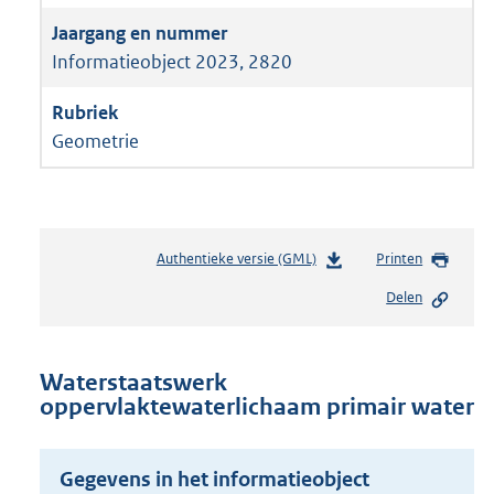
Informatieobject 2023, 2820
Geometrie
Authentieke versie (GML)
b
Printen
e
Delen
s
t
a
n
Waterstaatswerk
d
oppervlaktewaterlichaam primair water
s
g
r
Gegevens in het informatieobject
o