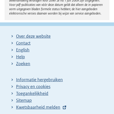
bekendmaking verdragen voor zover ze na 1 juli 2009 zijn uitgegeven.
Voor pdf-publicaties van vóór deze datum geldt dat alleen de in papieren
vorm uitgegeven bladen formele status hebben; de hier aangeboden
elektronische versies daarvan worden bij wijze van service aangeboden.
Over deze website
Contact
English
Help
Zoeken
Informatie hergebruiken
Privacy en cookies
Toegankelijkheid
Sitemap
E
Kwetsbaarheid melden
x