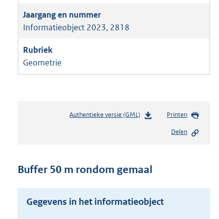
Informatieobject 2023, 2818
Geometrie
Authentieke versie (GML)
b
Printen
e
Delen
s
t
a
n
Buffer 50 m rondom gemaal
d
s
g
Gegevens in het informatieobject
r
o