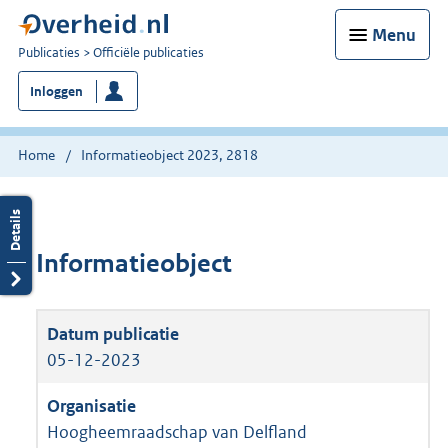
Menu
U
Publicaties
Officiële publicaties
bent
Inloggen
nu
hier:
Home
Informatieobject 2023, 2818
Informatieobject
05-12-2023
Hoogheemraadschap van Delfland