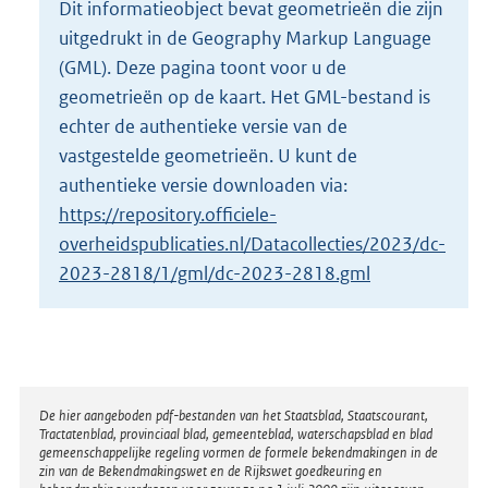
Dit informatieobject bevat geometrieën die zijn
o
uitgedrukt in de Geography Markup Language
t
t
(GML). Deze pagina toont voor u de
e
geometrieën op de kaart. Het GML-bestand is
:
echter de authentieke versie van de
4
vastgestelde geometrieën. U kunt de
1
9
authentieke versie downloaden via:
K
https://repository.officiele-
b
overheidspublicaties.nl/Datacollecties/2023/dc-
2023-2818/1/gml/dc-2023-2818.gml
Disclaimer
De hier aangeboden pdf-bestanden van het Staatsblad, Staatscourant,
Tractatenblad, provinciaal blad, gemeenteblad, waterschapsblad en blad
gemeenschappelijke regeling vormen de formele bekendmakingen in de
zin van de Bekendmakingswet en de Rijkswet goedkeuring en