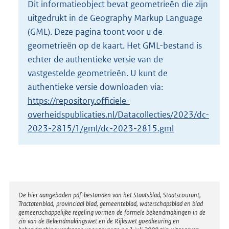
Dit informatieobject bevat geometrieën die zijn
o
uitgedrukt in de Geography Markup Language
t
t
(GML). Deze pagina toont voor u de
e
geometrieën op de kaart. Het GML-bestand is
:
echter de authentieke versie van de
7
vastgestelde geometrieën. U kunt de
4
2
authentieke versie downloaden via:
K
https://repository.officiele-
b
overheidspublicaties.nl/Datacollecties/2023/dc-
2023-2815/1/gml/dc-2023-2815.gml
Disclaimer
De hier aangeboden pdf-bestanden van het Staatsblad, Staatscourant,
Tractatenblad, provinciaal blad, gemeenteblad, waterschapsblad en blad
gemeenschappelijke regeling vormen de formele bekendmakingen in de
zin van de Bekendmakingswet en de Rijkswet goedkeuring en