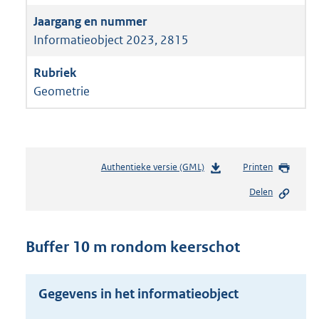
Informatieobject 2023, 2815
Geometrie
Authentieke versie (GML)
b
Printen
e
Delen
s
t
a
n
Buffer 10 m rondom keerschot
d
s
g
Gegevens in het informatieobject
r
o