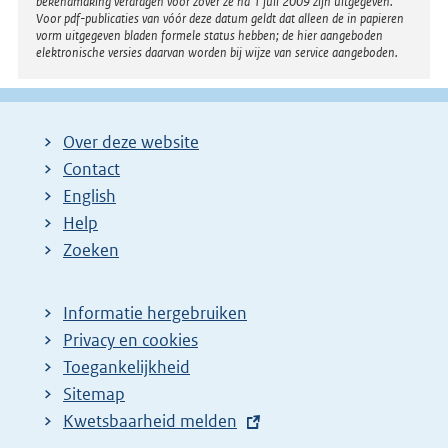
bekendmaking verdragen voor zover ze na 1 juli 2009 zijn uitgegeven.
Voor pdf-publicaties van vóór deze datum geldt dat alleen de in papieren
vorm uitgegeven bladen formele status hebben; de hier aangeboden
elektronische versies daarvan worden bij wijze van service aangeboden.
Over deze website
Contact
English
Help
Zoeken
Informatie hergebruiken
Privacy en cookies
Toegankelijkheid
Sitemap
E
Kwetsbaarheid melden
x