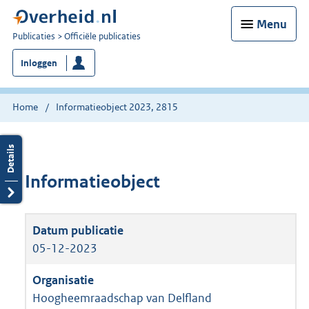
Menu
U
Publicaties
Officiële publicaties
bent
Inloggen
nu
hier:
Home
Informatieobject 2023, 2815
Informatieobject
05-12-2023
Hoogheemraadschap van Delfland