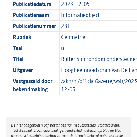
t
a
Publicatiedatum
2023-12-05
b
t
Publicatienaam
Informatieobject
Publicatienummer
2811
Rubriek
Geometrie
Taal
nl
Titel
Buffer 5 m rondom ondersteune
Uitgever
Hoogheemraadschap van Delfla
Vastgesteld door
/akn/nl/officialGazette/wsb/2
bekendmaking
12-05
Disclaimer
De hier aangeboden pdf-bestanden van het Staatsblad, Staatscourant,
Tractatenblad, provinciaal blad, gemeenteblad, waterschapsblad en blad
gemeenschappelijke regeling vormen de formele bekendmakingen in de