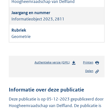
Hoogheemraadschap van Delfland
Informatieobject 2023, 2811
Geometrie
Authentieke versie (GML)
b
Printen
e
Delen
s
t
a
n
Informatie over deze publicatie
d
s
Deze publicatie is op 05-12-2023 gepubliceerd door
g
Hoogheemraadschap van Delfland. De publicatie is
r