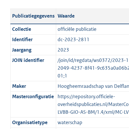
e
b
u
o
r
s
l
b
o
o
Publicatiegegevens
Waarde
t
i
l
t
o
a
c
i
t
t
Collectie
officiële publicatie
n
a
c
e
t
Identifier
dc-2023-2811
d
t
a
:
e
s
Jaargang
2023
i
t
3
:
g
e
i
5
o
JOIN identifier
/join/id/regdata/ws0372/2023-
r
i
e
,
n
2049-4237-8f41-9c635a0a06b
o
n
i
4
b
01;1
o
f
n
M
e
Maker
Hoogheemraadschap van Delfla
t
o
f
b
k
t
Masterconfiguratie
https://repository.officiele-
r
o
e
e
overheidspublicaties.nl/MasterCo
m
r
n
:
LVBB-GIO-AS-BM/1.4/xml/MC-L
a
m
d
2
a
a
Organisatietype
waterschap
K