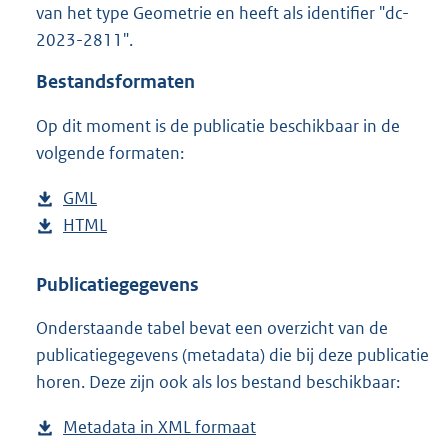
van het type Geometrie en heeft als identifier "dc-
o
2023-2811".
o
t
Bestandsformaten
t
e
Op dit moment is de publicatie beschikbaar in de
:
3
volgende formaten:
5
,
D
GML
b
4
o
D
HTML
e
b
M
w
o
s
e
b
n
w
t
s
Publicatiegegevens
l
n
a
t
Onderstaande tabel bevat een overzicht van de
o
l
n
a
publicatiegegevens (metadata) die bij deze publicatie
a
o
d
n
horen. Deze zijn ook als los bestand beschikbaar:
d
a
s
d
p
d
g
s
Metadata in XML formaat
b
u
p
r
g