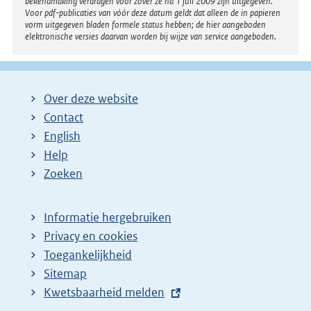
bekendmaking verdragen voor zover ze na 1 juli 2009 zijn uitgegeven.
Voor pdf-publicaties van vóór deze datum geldt dat alleen de in papieren
vorm uitgegeven bladen formele status hebben; de hier aangeboden
elektronische versies daarvan worden bij wijze van service aangeboden.
Over deze website
Contact
English
Help
Zoeken
Informatie hergebruiken
Privacy en cookies
Toegankelijkheid
Sitemap
E
Kwetsbaarheid melden
x