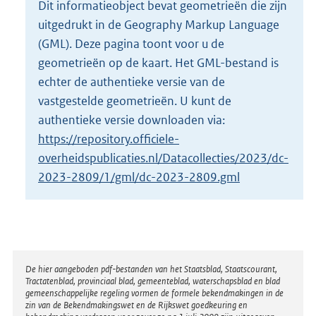
Dit informatieobject bevat geometrieën die zijn
o
uitgedrukt in de Geography Markup Language
t
t
(GML). Deze pagina toont voor u de
e
geometrieën op de kaart. Het GML-bestand is
:
echter de authentieke versie van de
8
vastgestelde geometrieën. U kunt de
9
K
authentieke versie downloaden via:
b
https://repository.officiele-
overheidspublicaties.nl/Datacollecties/2023/dc-
2023-2809/1/gml/dc-2023-2809.gml
Disclaimer
De hier aangeboden pdf-bestanden van het Staatsblad, Staatscourant,
Tractatenblad, provinciaal blad, gemeenteblad, waterschapsblad en blad
gemeenschappelijke regeling vormen de formele bekendmakingen in de
zin van de Bekendmakingswet en de Rijkswet goedkeuring en