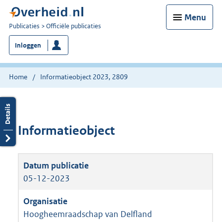
Menu
U
Publicaties
Officiële publicaties
bent
Inloggen
nu
hier:
Home
Informatieobject 2023, 2809
Informatieobject
05-12-2023
Hoogheemraadschap van Delfland