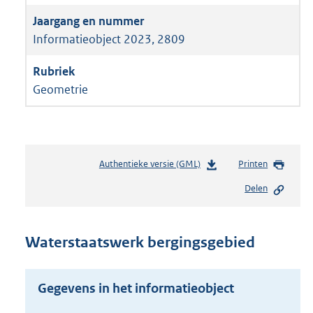
Informatieobject 2023, 2809
Geometrie
Authentieke versie (GML)
b
Printen
e
Delen
s
t
a
n
Waterstaatswerk bergingsgebied
d
s
g
Gegevens in het informatieobject
r
o