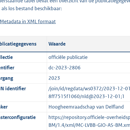
erstaande tabel bevat een overzicht van de publicatiegegeven
a
o
d
n
 als los bestand beschikbaar:
d
a
s
d
Metadata in XML formaat
b
p
d
g
s
e
u
p
r
g
s
b
u
o
r
blicatiegegevens
Waarde
t
l
b
o
o
a
i
l
t
o
lectie
officiële publicatie
n
c
i
t
t
ntifier
dc-2023-2806
d
a
c
e
t
s
t
a
:
e
argang
2023
g
i
t
1
:
N identifier
/join/id/regdata/ws0372/2023-12-
r
e
i
6
o
8ff7515f1060/nld@2023-12-01;1
o
i
e
4
n
ker
Hoogheemraadschap van Delfland
o
n
i
K
b
t
f
n
b
e
sterconfiguratie
https://repository.officiele-overheid
t
o
f
k
BM/1.4/xml/MC-LVBB-GIO-AS-BM.xm