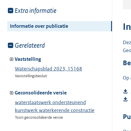
Toon
Extra informatie
meer
van:
I
Informatie over publicatie
Dez
Toon
Gerelateerd
Geo
meer
van:
Vaststelling
Be
Waterschapsblad 2023, 15168
Vaststellingsbesluit
Op 
Geconsolideerde versie
waterstaatswerk ondersteunend
kunstwerk waterkerende constructie
Pu
Toon geconsolideerde versie