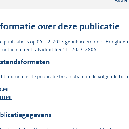
nformatie over deze publicatie
e publicatie is op 05-12-2023 gepubliceerd door Hoogheemra
metrie en heeft als identifier "dc-2023-2806".
standsformaten
dit moment is de publicatie beschikbaar in de volgende for
D
GML
b
o
D
HTML
e
b
w
o
s
e
n
w
t
s
blicatiegegevens
l
n
a
t
o
l
n
a