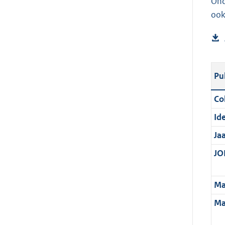
Ond
ook
Pu
Col
Ide
Ja
JOI
Ma
Ma