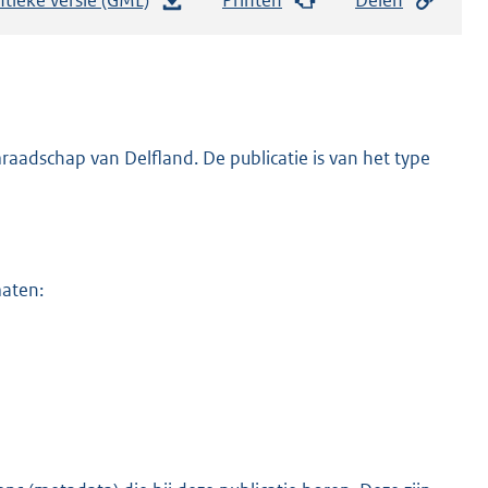
e
s
t
a
n
adschap van Delfland. De publicatie is van het type
d
s
g
r
maten:
o
o
t
t
e
:
1