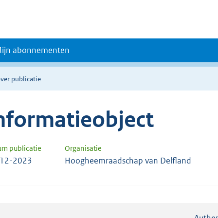
ijn abonnementen
ver publicatie
nformatieobject
um publicatie
Organisatie
-12-2023
Hoogheemraadschap van Delfland
Authen