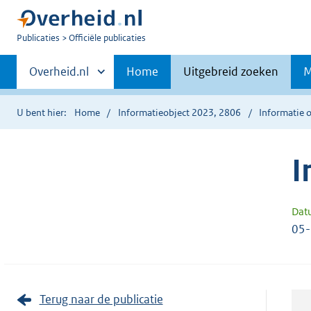
U
Publicaties
Officiële publicaties
bent
Primaire
nu
Andere
Overheid.nl
Home
Uitgebreid zoeken
M
hier:
sites
navigatie
binnen
U bent hier:
Home
Informatieobject 2023, 2806
Informatie o
I
Dat
05
Terug naar de publicatie