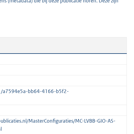
s (metadata) die bij deze publicatie horen. Deze zijn
6
4
K
b
01/a7594e5a-bb64-4166-b5f2-
spublicaties.nl/MasterConfiguraties/MC-LVBB-GIO-AS-
l