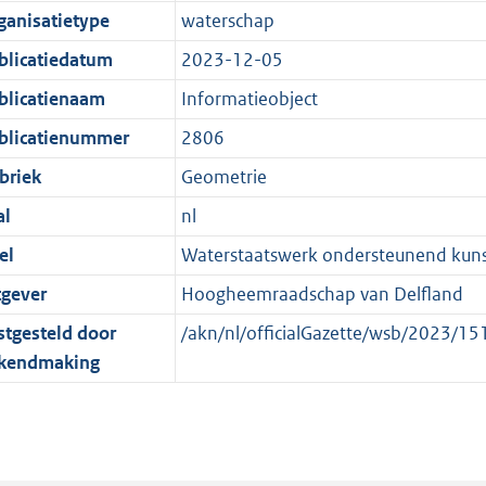
e
r
o
e
ganisatietype
waterschap
:
m
r
n
blicatiedatum
2023-12-05
2
a
m
d
K
a
a
blicatienaam
Informatieobject
b
t
a
blicatienummer
2806
t
briek
Geometrie
al
nl
el
Waterstaatswerk ondersteunend kuns
tgever
Hoogheemraadschap van Delfland
stgesteld door
/akn/nl/officialGazette/wsb/2023/
kendmaking