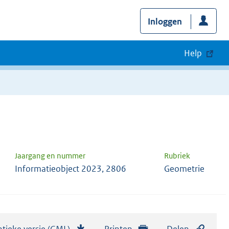
Inloggen
Help
Jaargang en nummer
Rubriek
Informatieobject 2023, 2806
Geometrie
tieke versie (GML)
b
Printen
Delen