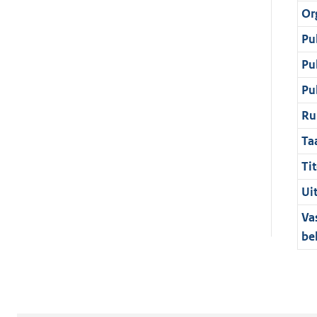
Or
Pu
Pu
Pu
Ru
Ta
Tit
Ui
Va
be