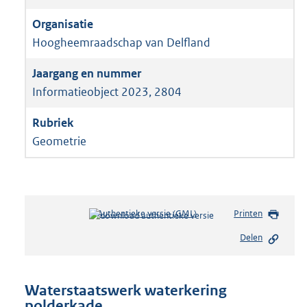
Hoogheemraadschap van Delfland
Informatieobject 2023, 2804
Geometrie
Authentieke versie (GML)
b
Printen
e
Delen
s
t
a
n
Waterstaatswerk waterkering
d
polderkade