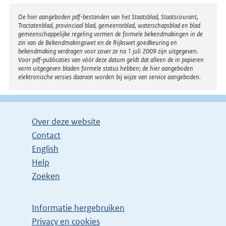
Disclaimer
De hier aangeboden pdf-bestanden van het Staatsblad, Staatscourant,
Tractatenblad, provinciaal blad, gemeenteblad, waterschapsblad en blad
gemeenschappelijke regeling vormen de formele bekendmakingen in de
zin van de Bekendmakingswet en de Rijkswet goedkeuring en
bekendmaking verdragen voor zover ze na 1 juli 2009 zijn uitgegeven.
Voor pdf-publicaties van vóór deze datum geldt dat alleen de in papieren
vorm uitgegeven bladen formele status hebben; de hier aangeboden
elektronische versies daarvan worden bij wijze van service aangeboden.
Over deze website
Contact
English
Help
Zoeken
Informatie hergebruiken
Privacy en cookies