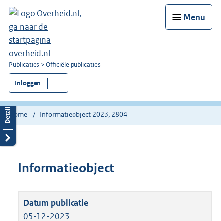
Menu
U
Publicaties
Officiële publicaties
bent
Inloggen
nu
hier:
Home
Informatieobject 2023, 2804
Informatieobject
05-12-2023