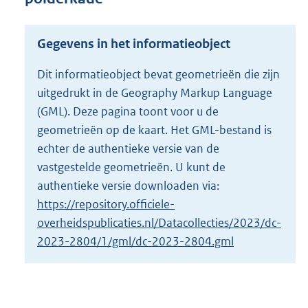
s
g
r
Gegevens in het informatieobject
o
o
Dit informatieobject bevat geometrieën die zijn
t
uitgedrukt in de Geography Markup Language
t
e
(GML). Deze pagina toont voor u de
:
geometrieën op de kaart. Het GML-bestand is
4
echter de authentieke versie van de
5
vastgestelde geometrieën. U kunt de
4
K
authentieke versie downloaden via:
b
https://repository.officiele-
overheidspublicaties.nl/Datacollecties/2023/dc-
2023-2804/1/gml/dc-2023-2804.gml