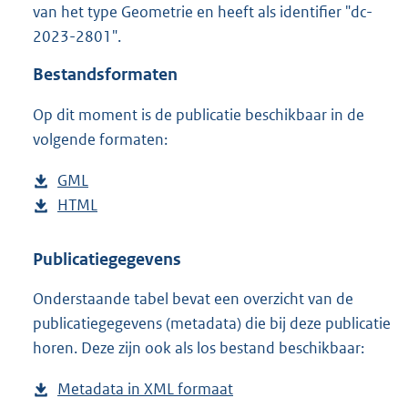
van het type Geometrie en heeft als identifier "dc-
o
2023-2801".
o
t
Bestandsformaten
t
e
Op dit moment is de publicatie beschikbaar in de
:
3
volgende formaten:
,
6
D
GML
b
M
o
D
HTML
e
b
b
w
o
s
e
n
w
t
s
Publicatiegegevens
l
n
a
t
Onderstaande tabel bevat een overzicht van de
o
l
n
a
publicatiegegevens (metadata) die bij deze publicatie
a
o
d
n
horen. Deze zijn ook als los bestand beschikbaar:
d
a
s
d
p
d
g
s
Metadata in XML formaat
b
u
p
r
g