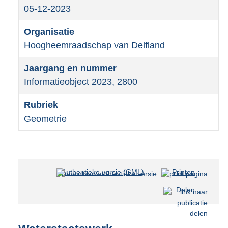
05-12-2023
Hoogheemraadschap van Delfland
Informatieobject 2023, 2800
Geometrie
Authentieke versie (GML)
b
Printen
e
Delen
s
t
a
n