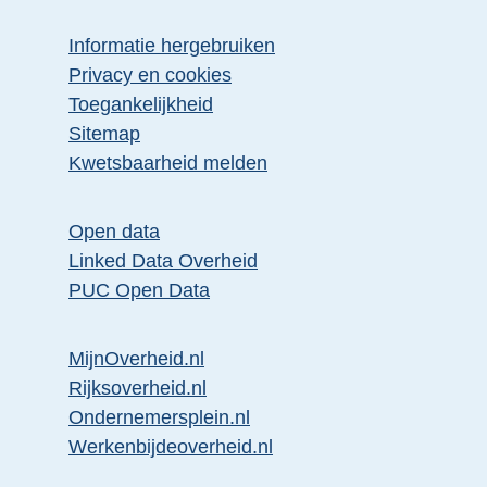
Informatie hergebruiken
Privacy en cookies
Toegankelijkheid
Sitemap
E
Kwetsbaarheid melden
x
t
Open data
e
Linked Data Overheid
r
PUC Open Data
n
e
MijnOverheid.nl
l
E
Rijksoverheid.nl
i
x
E
Ondernemersplein.nl
n
t
x
E
Werkenbijdeoverheid.nl
k
e
t
x
: