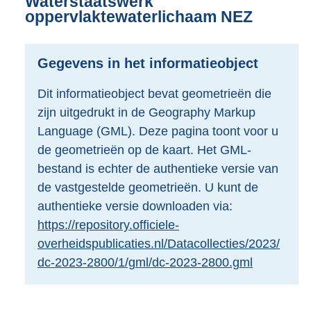
Waterstaatswerk
d
oppervlaktewaterlichaam NEZ
s
g
r
Gegevens in het informatieobject
o
o
Dit informatieobject bevat geometrieën die
t
zijn uitgedrukt in de Geography Markup
t
e
Language (GML). Deze pagina toont voor u
:
de geometrieën op de kaart. Het GML-
2
bestand is echter de authentieke versie van
,
de vastgestelde geometrieën. U kunt de
5
M
authentieke versie downloaden via:
b
https://repository.officiele-
overheidspublicaties.nl/Datacollecties/2023/
dc-2023-2800/1/gml/dc-2023-2800.gml