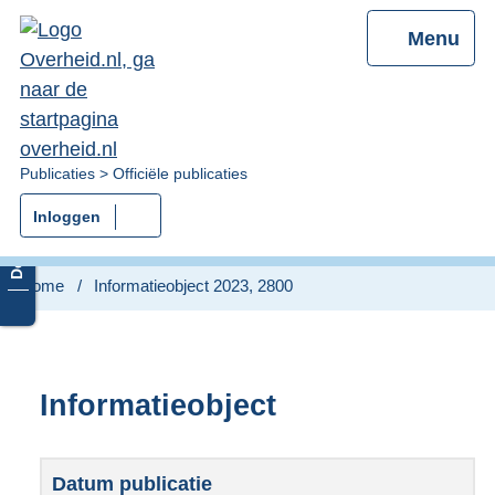
Menu
U
Publicaties
Officiële publicaties
bent
Inloggen
nu
hier:
Home
Informatieobject 2023, 2800
Informatieobject