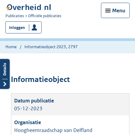
Menu
U
Publicaties
Officiële publicaties
bent
Inloggen
nu
hier:
Home
Informatieobject 2023, 2797
Informatieobject
05-12-2023
Hoogheemraadschap van Delfland