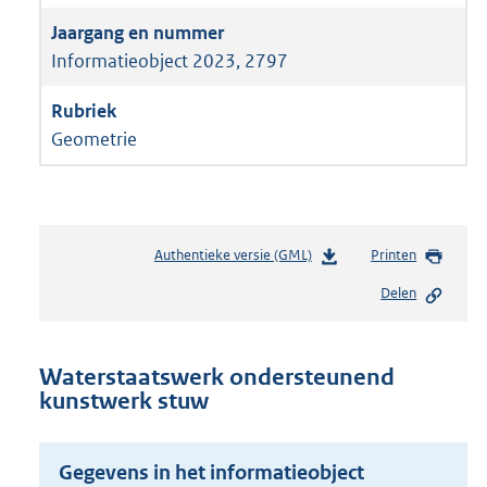
Informatieobject 2023, 2797
Geometrie
Authentieke versie (GML)
b
Printen
e
Delen
s
t
a
n
Waterstaatswerk ondersteunend
d
kunstwerk stuw
s
g
r
Gegevens in het informatieobject
o