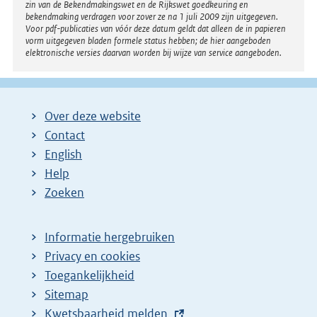
zin van de Bekendmakingswet en de Rijkswet goedkeuring en
bekendmaking verdragen voor zover ze na 1 juli 2009 zijn uitgegeven.
Voor pdf-publicaties van vóór deze datum geldt dat alleen de in papieren
vorm uitgegeven bladen formele status hebben; de hier aangeboden
elektronische versies daarvan worden bij wijze van service aangeboden.
Over deze website
Contact
English
Help
Zoeken
Informatie hergebruiken
Privacy en cookies
Toegankelijkheid
Sitemap
E
Kwetsbaarheid melden