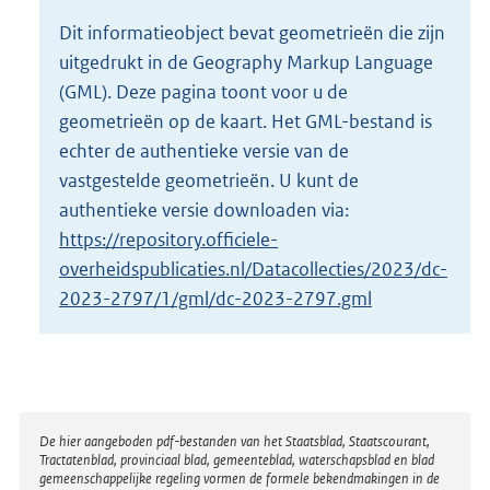
o
Dit informatieobject bevat geometrieën die zijn
t
uitgedrukt in de Geography Markup Language
t
e
(GML). Deze pagina toont voor u de
:
geometrieën op de kaart. Het GML-bestand is
2
echter de authentieke versie van de
M
vastgestelde geometrieën. U kunt de
b
authentieke versie downloaden via:
https://repository.officiele-
overheidspublicaties.nl/Datacollecties/2023/dc-
2023-2797/1/gml/dc-2023-2797.gml
Disclaimer
De hier aangeboden pdf-bestanden van het Staatsblad, Staatscourant,
Tractatenblad, provinciaal blad, gemeenteblad, waterschapsblad en blad
gemeenschappelijke regeling vormen de formele bekendmakingen in de