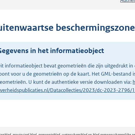
uitenwaartse beschermingszone
Gegevens in het informatieobject
it informatieobject bevat geometrieën die zijn uitgedrukt
oont voor u de geometrieën op de kaart. Het GML-bestand is
eometrieën. U kunt de authentieke versie downloaden via:
h
verheidspublicaties.nl/Datacollecties/2023/dc-2023-2796
atenblad, provinciaal blad, gemeenteblad, waterschapsblad en blad gemeenschappelijke 