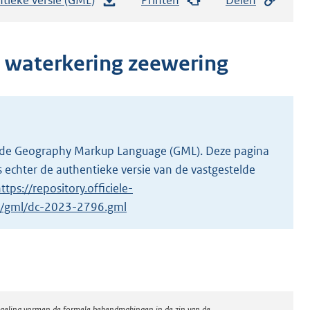
e
s
t
 waterkering zeewering
a
n
d
s
g
 in de Geography Markup Language (GML). Deze pagina
r
 echter de authentieke versie van de vastgestelde
o
ttps://repository.officiele-
o
/1/gml/dc-2023-2796.gml
t
t
e
:
1
regeling vormen de formele bekendmakingen in de zin van de