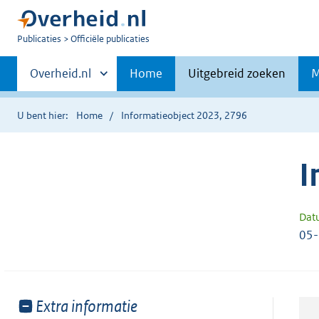
U
Publicaties
Officiële publicaties
bent
Primaire
nu
Andere
Overheid.nl
Home
Uitgebreid zoeken
M
hier:
sites
navigatie
binnen
U bent hier:
Home
Informatieobject 2023, 2796
I
Dat
05
Toon
Extra informatie