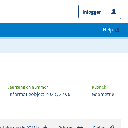
Inloggen
Help
Jaargang en nummer
Rubriek
Informatieobject 2023, 2796
Geometrie
tieke versie (GML)
b
Printen
Delen