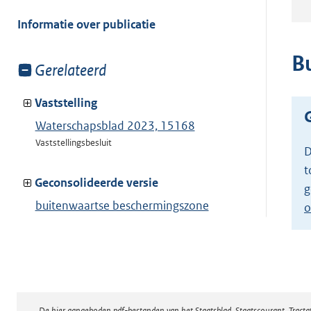
meer
van:
Informatie over publicatie
B
Toon
Gerelateerd
meer
van:
Vaststelling
Waterschapsblad 2023, 15168
Vaststellingsbesluit
D
t
Geconsolideerde versie
g
buitenwaartse beschermingszone
o
waterkering zeewering
Toon geconsolideerde versie
De hier aangeboden pdf-bestanden van het Staatsblad, Staatscourant, Tract