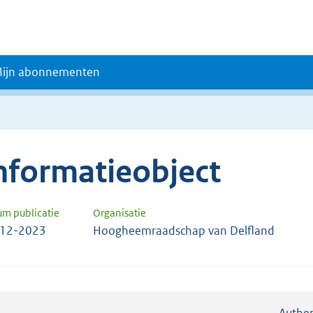
ijn abonnementen
nformatieobject
um publicatie
Organisatie
-12-2023
Hoogheemraadschap van Delfland
Authen