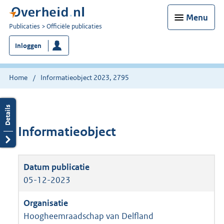
Menu
U
Publicaties
Officiële publicaties
bent
Inloggen
nu
hier:
Home
Informatieobject 2023, 2795
Informatieobject
05-12-2023
Hoogheemraadschap van Delfland