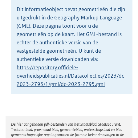
o
Dit informatieobject bevat geometrieën die zijn
t
uitgedrukt in de Geography Markup Language
t
e
(GML). Deze pagina toont voor u de
:
geometrieën op de kaart. Het GML-bestand is
2
echter de authentieke versie van de
3
vastgestelde geometrieën. U kunt de
7
K
authentieke versie downloaden via:
b
https://repository.officiele-
overheidspublicaties.nl/Datacollecties/2023/dc-
2023-2795/1/gml/dc-2023-2795.gml
Disclaimer
De hier aangeboden pdf-bestanden van het Staatsblad, Staatscourant,
Tractatenblad, provinciaal blad, gemeenteblad, waterschapsblad en blad
gemeenschappelijke regeling vormen de formele bekendmakingen in de