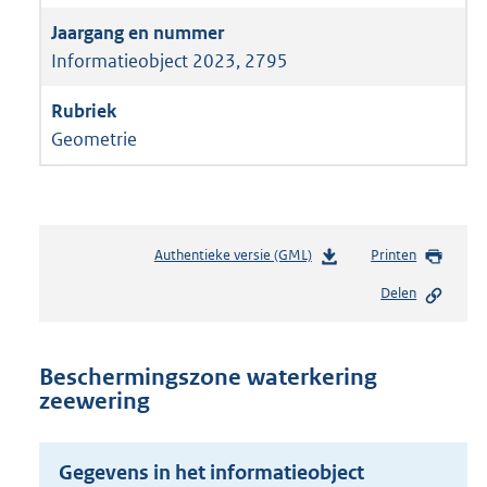
Informatieobject 2023, 2795
Geometrie
Authentieke versie (GML)
b
Printen
e
Delen
s
t
a
n
Beschermingszone waterkering
d
zeewering
s
g
r
Gegevens in het informatieobject
o