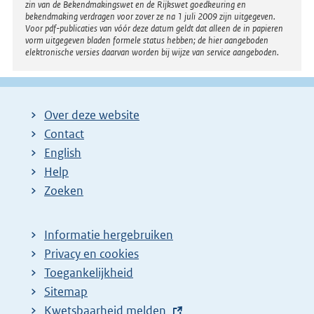
zin van de Bekendmakingswet en de Rijkswet goedkeuring en
bekendmaking verdragen voor zover ze na 1 juli 2009 zijn uitgegeven.
Voor pdf-publicaties van vóór deze datum geldt dat alleen de in papieren
vorm uitgegeven bladen formele status hebben; de hier aangeboden
elektronische versies daarvan worden bij wijze van service aangeboden.
Over deze website
Contact
English
Help
Zoeken
Informatie hergebruiken
Privacy en cookies
Toegankelijkheid
Sitemap
E
Kwetsbaarheid melden