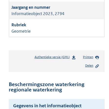
Informatieobject 2023, 2794
Geometrie
Authentieke versie (GML)
b
Printen
e
Delen
s
t
a
n
Beschermingszone waterkering
d
regionale waterkering
s
g
r
Gegevens in het informatieobject
o