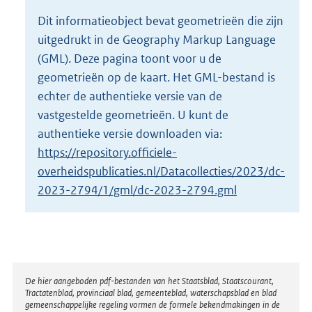
o
Dit informatieobject bevat geometrieën die zijn
t
uitgedrukt in de Geography Markup Language
t
e
(GML). Deze pagina toont voor u de
:
geometrieën op de kaart. Het GML-bestand is
4
echter de authentieke versie van de
,
vastgestelde geometrieën. U kunt de
1
M
authentieke versie downloaden via:
b
https://repository.officiele-
overheidspublicaties.nl/Datacollecties/2023/dc-
2023-2794/1/gml/dc-2023-2794.gml
Disclaimer
De hier aangeboden pdf-bestanden van het Staatsblad, Staatscourant,
Tractatenblad, provinciaal blad, gemeenteblad, waterschapsblad en blad
gemeenschappelijke regeling vormen de formele bekendmakingen in de