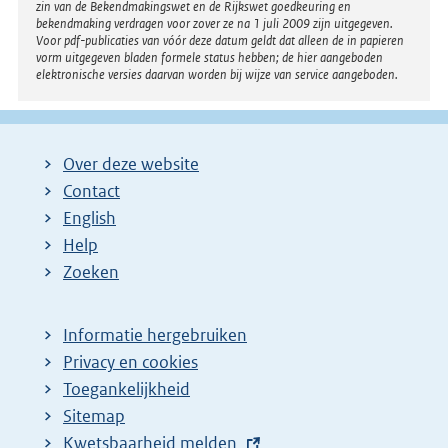
zin van de Bekendmakingswet en de Rijkswet goedkeuring en
bekendmaking verdragen voor zover ze na 1 juli 2009 zijn uitgegeven.
Voor pdf-publicaties van vóór deze datum geldt dat alleen de in papieren
vorm uitgegeven bladen formele status hebben; de hier aangeboden
elektronische versies daarvan worden bij wijze van service aangeboden.
Over deze website
Contact
English
Help
Zoeken
Informatie hergebruiken
Privacy en cookies
Toegankelijkheid
Sitemap
E
Kwetsbaarheid melden