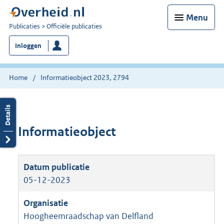
Menu
U
Publicaties
Officiële publicaties
bent
Inloggen
nu
hier:
Home
Informatieobject 2023, 2794
Informatieobject
05-12-2023
Hoogheemraadschap van Delfland