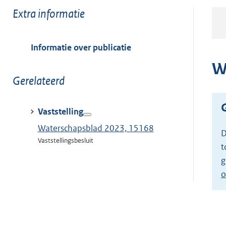
Toon
Extra informatie
meer
van:
Informatie over publicatie
W
Toon
Gerelateerd
meer
van:
Vaststelling
Waterschapsblad 2023, 15168
D
Vaststellingsbesluit
t
g
o