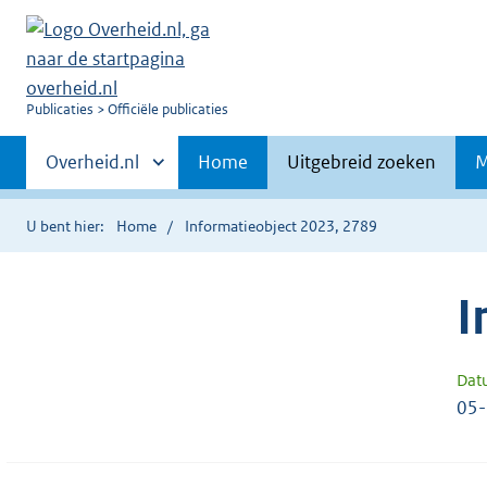
U
Publicaties
Officiële publicaties
bent
Primaire
nu
Andere
Overheid.nl
Home
Uitgebreid zoeken
M
hier:
sites
navigatie
binnen
U bent hier:
Home
Informatieobject 2023, 2789
I
Dat
05