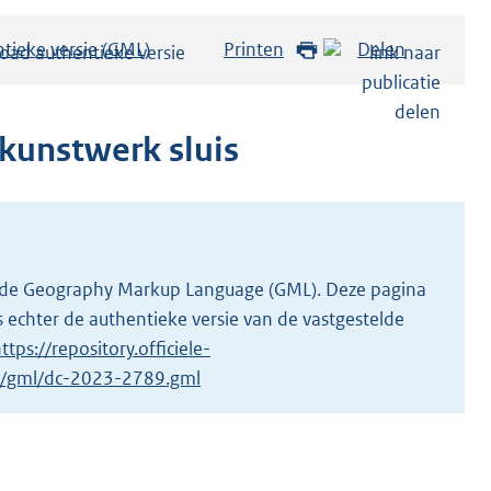
tieke versie (GML)
b
Printen
Delen
e
s
t
kunstwerk sluis
a
n
d
s
g
 in de Geography Markup Language (GML). Deze pagina
r
 echter de authentieke versie van de vastgestelde
o
ttps://repository.officiele-
o
/1/gml/dc-2023-2789.gml
t
t
e