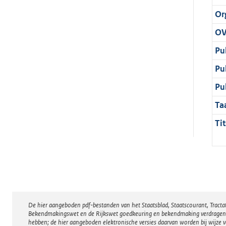
Or
OV
Pu
Pu
Pu
Ta
Tit
De hier aangeboden pdf-bestanden van het Staatsblad, Staatscourant, Tract
Disclaimer
Bekendmakingswet en de Rijkswet goedkeuring en bekendmaking verdragen voor
hebben; de hier aangeboden elektronische versies daarvan worden bij wijze 