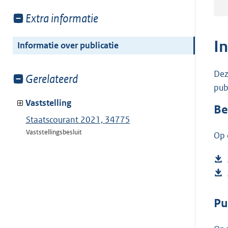
Toon
Extra informatie
meer
van:
I
Informatie over publicatie
Dez
Toon
Gerelateerd
pub
meer
van:
Vaststelling
Be
Staatscourant 2021, 34775
Vaststellingsbesluit
Op 
Pu