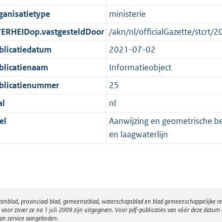
e
r
o
e
ganisatietype
ministerie
:
m
r
n
1
a
m
d
ERHEIDop.vastgesteldDoor
/akn/nl/officialGazette/stcr
K
a
a
blicatiedatum
2021-07-02
b
t
a
blicatienaam
Informatieobject
t
blicatienummer
25
al
nl
el
Aanwijzing en geometrische b
en laagwaterlijn
atenblad, provinciaal blad, gemeenteblad, waterschapsblad en blad gemeenschappelijke 
 zover ze na 1 juli 2009 zijn uitgegeven. Voor pdf-publicaties van vóór deze datum g
van service aangeboden.