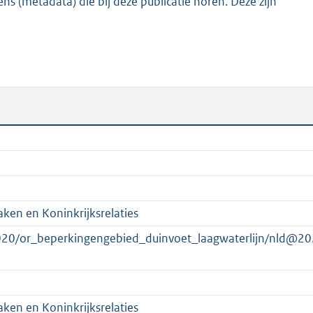
s (metadata) die bij deze publicatie horen. Deze zijn
0
6
K
b
ken en Koninkrijksrelaties
020/or_beperkingengebied_duinvoet_laagwaterlijn/nld@20
ken en Koninkrijksrelaties