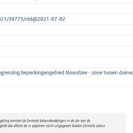
t/2021/34775/nld@2021-07-02
egrenzing beperkingengebied Noordzee - zone tussen duinv
regeling vormen de formele bekendmakingen in de zin van de
eldt dat alleen de in papieren vorm uitgegeven bladen formele status