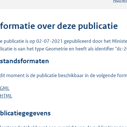
nformatie over deze publicatie
e publicatie is op 02-07-2021 gepubliceerd door het Ministe
licatie is van het type Geometrie en heeft als identifier "dc-
standsformaten
dit moment is de publicatie beschikbaar in de volgende for
D
GML
b
o
D
HTML
e
b
w
o
s
e
n
w
t
s
blicatiegegevens
l
n
a
t
o
l
n
a