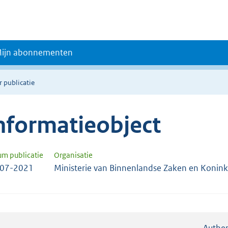
ijn abonnementen
r publicatie
nformatieobject
um publicatie
Organisatie
-07-2021
Ministerie van Binnenlandse Zaken en Koninkr
Authen