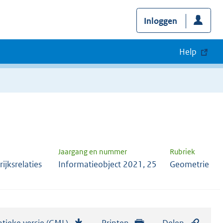
Inloggen
Help
Jaargang en nummer
Rubriek
ijksrelaties
Informatieobject 2021, 25
Geometrie
tieke versie (GML)
b
Printen
Delen