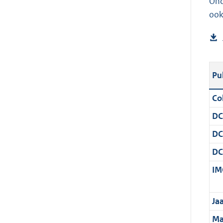
Ond
ook
Pu
Col
DC
DC
DC
IM
Ja
Ma