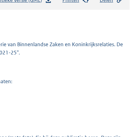
e
s
t
a
n
rie van Binnenlandse Zaken en Koninkrijksrelaties. De
d
2021-25".
s
g
r
maten:
o
o
t
t
e
:
2