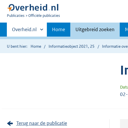
U
Publicaties
Officiële publicaties
bent
Primaire
nu
Andere
Overheid.nl
Home
Uitgebreid zoeken
M
hier:
sites
navigatie
binnen
U bent hier:
Home
Informatieobject 2021, 25
Informatie ove
I
Dat
02
Terug naar de publicatie