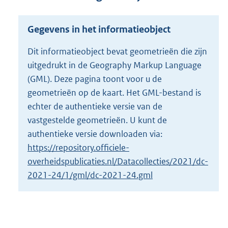
r
o
o
Gegevens in het informatieobject
t
t
Dit informatieobject bevat geometrieën die zijn
e
uitgedrukt in de Geography Markup Language
:
1
(GML). Deze pagina toont voor u de
6
geometrieën op de kaart. Het GML-bestand is
0
echter de authentieke versie van de
K
b
vastgestelde geometrieën. U kunt de
authentieke versie downloaden via:
https://repository.officiele-
overheidspublicaties.nl/Datacollecties/2021/dc-
2021-24/1/gml/dc-2021-24.gml