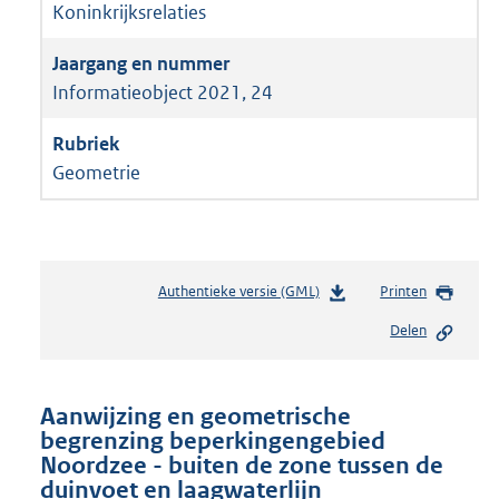
Koninkrijksrelaties
Informatieobject 2021, 24
Geometrie
Authentieke versie (GML)
b
Printen
e
Delen
s
t
a
n
Aanwijzing en geometrische
d
begrenzing beperkingengebied
s
Noordzee - buiten de zone tussen de
g
duinvoet en laagwaterlijn