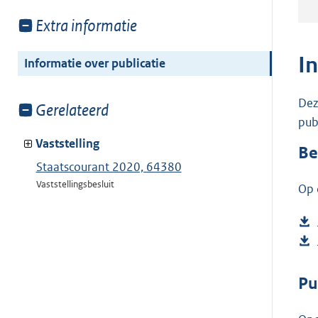
Toon
Extra informatie
meer
van:
I
Informatie over publicatie
Dez
Toon
Gerelateerd
pub
meer
van:
Vaststelling
Be
Staatscourant 2020, 64380
Vaststellingsbesluit
Op 
Pu