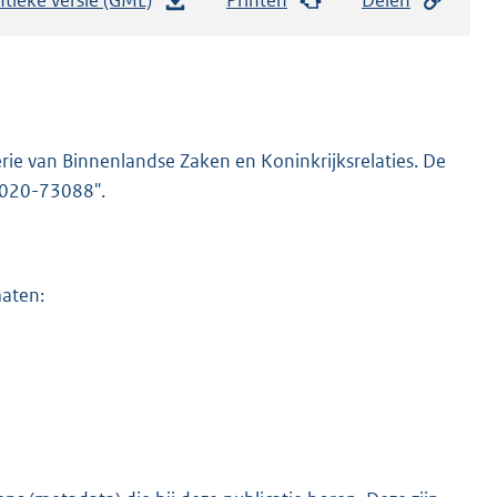
e
s
t
a
n
rie van Binnenlandse Zaken en Koninkrijksrelaties. De
d
-2020-73088".
s
g
r
maten:
o
o
t
t
e
:
3