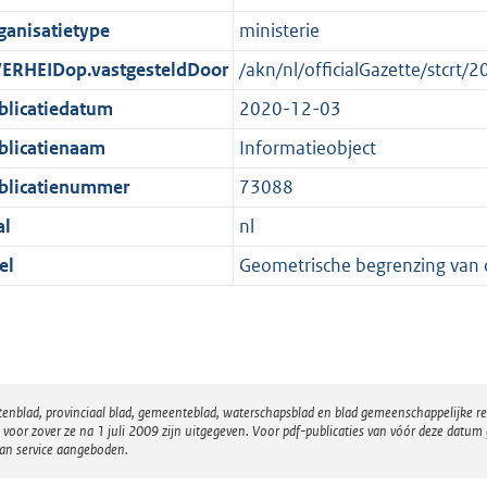
e
r
o
ganisatietype
ministerie
:
m
r
1
a
m
ERHEIDop.vastgesteldDoor
/akn/nl/officialGazette/stcr
K
a
a
blicatiedatum
2020-12-03
b
t
a
blicatienaam
Informatieobject
t
blicatienummer
73088
al
nl
el
Geometrische begrenzing van 
atenblad, provinciaal blad, gemeenteblad, waterschapsblad en blad gemeenschappelijke 
 zover ze na 1 juli 2009 zijn uitgegeven. Voor pdf-publicaties van vóór deze datum g
van service aangeboden.