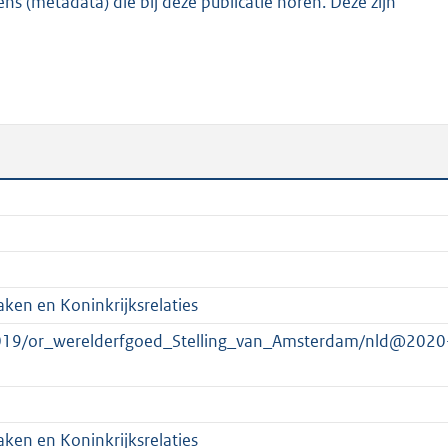
s (metadata) die bij deze publicatie horen. Deze zijn
7
K
b
ken en Koninkrijksrelaties
2019/or_werelderfgoed_Stelling_van_Amsterdam/nld@2020
ken en Koninkrijksrelaties