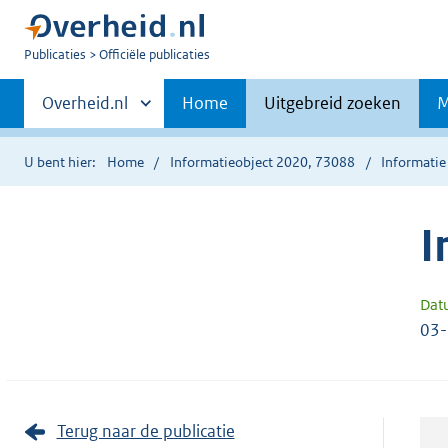
U
Publicaties
Officiële publicaties
bent
Primaire
nu
Andere
Overheid.nl
Home
Uitgebreid zoeken
M
hier:
sites
navigatie
binnen
U bent hier:
Home
Informatieobject 2020, 73088
Informatie
I
Dat
03
Terug naar de publicatie