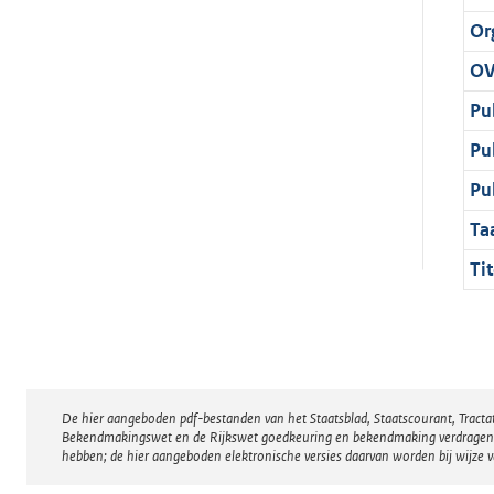
Or
OV
Pu
Pu
Pu
Ta
Tit
De hier aangeboden pdf-bestanden van het Staatsblad, Staatscourant, Tract
Disclaimer
Bekendmakingswet en de Rijkswet goedkeuring en bekendmaking verdragen voor
hebben; de hier aangeboden elektronische versies daarvan worden bij wijze 