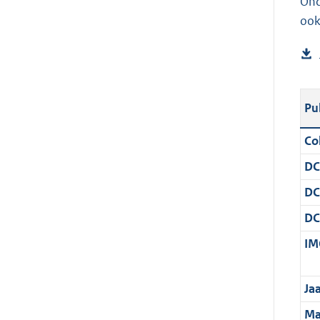
Ond
ook
Pu
Col
DC
DC
DC
IM
Ja
Ma