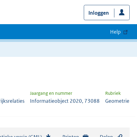
Inloggen
Help
Jaargang en nummer
Rubriek
jksrelaties
Informatieobject 2020, 73088
Geometrie
tieke versie (GML)
b
Printen
Delen