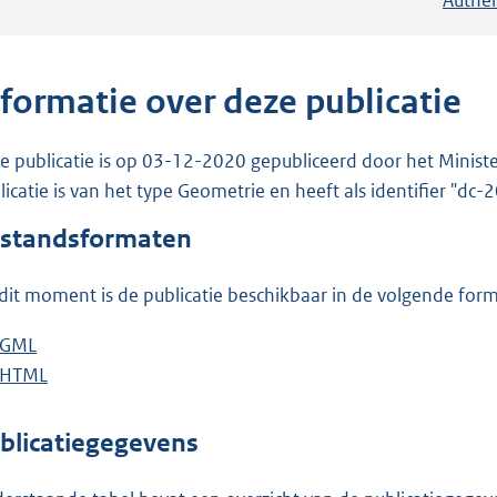
nformatie over deze publicatie
e publicatie is op 03-12-2020 gepubliceerd door het Ministe
licatie is van het type Geometrie en heeft als identifier "dc
standsformaten
dit moment is de publicatie beschikbaar in de volgende for
D
GML
b
o
D
HTML
e
b
w
o
s
e
n
w
t
s
blicatiegegevens
l
n
a
t
o
l
n
a