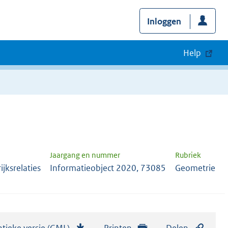
Inloggen
Help
Jaargang en nummer
Rubriek
jksrelaties
Informatieobject 2020, 73085
Geometrie
tieke versie (GML)
b
Printen
Delen