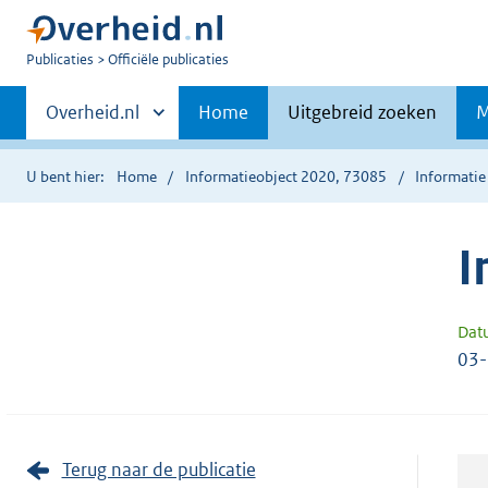
U
Publicaties
Officiële publicaties
bent
Primaire
nu
Andere
Overheid.nl
Home
Uitgebreid zoeken
M
hier:
sites
navigatie
binnen
U bent hier:
Home
Informatieobject 2020, 73085
Informatie
I
Dat
03
Terug naar de publicatie