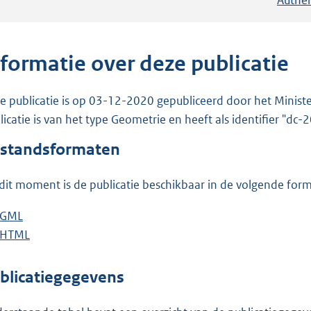
nformatie over deze publicatie
e publicatie is op 03-12-2020 gepubliceerd door het Ministe
licatie is van het type Geometrie en heeft als identifier "dc
standsformaten
dit moment is de publicatie beschikbaar in de volgende for
D
GML
b
o
D
HTML
e
b
w
o
s
e
n
w
t
s
blicatiegegevens
l
n
a
t
o
l
n
a