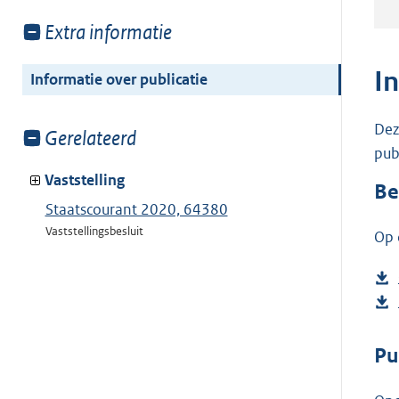
Toon
Extra informatie
meer
van:
I
Informatie over publicatie
Dez
Toon
Gerelateerd
pub
meer
van:
Vaststelling
Be
Staatscourant 2020, 64380
Vaststellingsbesluit
Op 
Pu