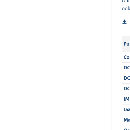
Ond
ook
Pu
Col
DC
DC
DC
IM
Ja
Ma