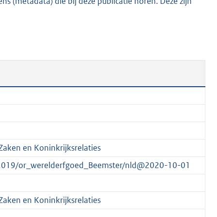
s (metadata) die bij deze publicatie horen. Deze zijn
6
K
b
Zaken en Koninkrijksrelaties
/2019/or_werelderfgoed_Beemster/nld@2020-10-01
Zaken en Koninkrijksrelaties