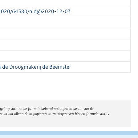
crt/2020/64380/nld@2020-12-03
n de Droogmakerij de Beemster
regeling vormen de formele bekendmakingen in de zin van de
eldt dat alleen de in papieren vorm uitgegeven bladen formele status