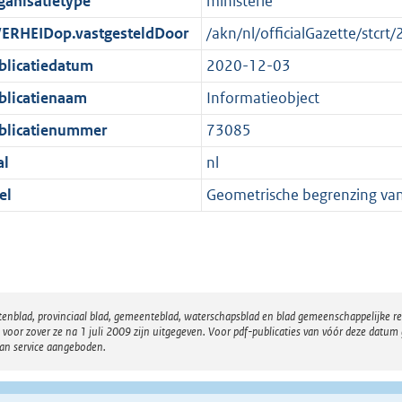
ganisatietype
ministerie
e
r
o
:
m
r
ERHEIDop.vastgesteldDoor
/akn/nl/officialGazette/st
1
a
m
blicatiedatum
2020-12-03
K
a
a
blicatienaam
Informatieobject
b
t
a
t
blicatienummer
73085
al
nl
el
Geometrische begrenzing va
atenblad, provinciaal blad, gemeenteblad, waterschapsblad en blad gemeenschappelijke 
 zover ze na 1 juli 2009 zijn uitgegeven. Voor pdf-publicaties van vóór deze datum g
van service aangeboden.