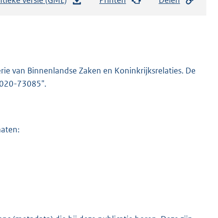
e
s
t
a
n
rie van Binnenlandse Zaken en Koninkrijksrelaties. De
d
-2020-73085".
s
g
r
maten:
o
o
t
t
e
:
1