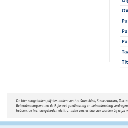
Or
OV
Pu
Pu
Pu
Ta
Tit
De hier aangeboden pdf-bestanden van het Staatsblad, Staatscourant, Tract
Disclaimer
Bekendmakingswet en de Rijkswet goedkeuring en bekendmaking verdragen voor
hebben; de hier aangeboden elektronische versies daarvan worden bij wijze 