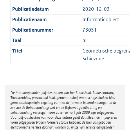
a
a
K
t
a
Publicatiedatum
2020-12-03
b
t
Publicatienaam
Informatieobject
Publicatienummer
73051
Taal
nl
Titel
Geometrische begrenz
Schiezone
Disclaimer
De hier aangeboden pdf-bestanden van het Staatsblad, Staatscourant,
Tractatenblad, provinciaal blad, gemeenteblad, waterschapsblad en blad
gemeenschappelijke regeling vormen de formele bekendmakingen in de
zin van de Bekendmakingswet en de Rijkswet goedkeuring en
bekendmaking verdragen voor zover ze na 1 juli 2009 zijn uitgegeven.
Voor pdf-publicaties van vóór deze datum geldt dat alleen de in papieren
vorm uitgegeven bladen formele status hebben; de hier aangeboden
elektronische versies daarvan worden bij wijze van service aangeboden.