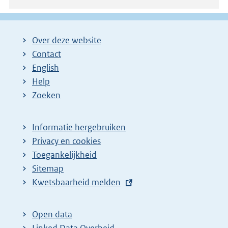
Over deze website
Contact
English
Help
Zoeken
Informatie hergebruiken
Privacy en cookies
Toegankelijkheid
Sitemap
E
Kwetsbaarheid melden
x
t
Open data
e