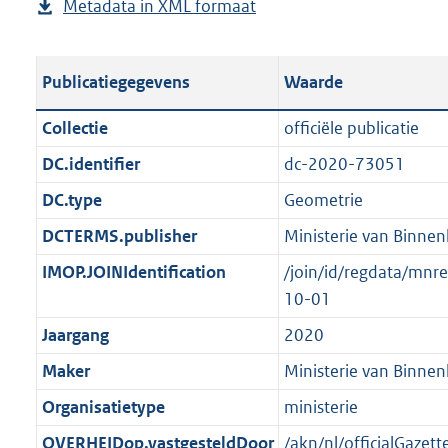
Metadata in XML formaat
b
u
p
r
g
e
b
u
o
r
s
l
b
o
o
Publicatiegegevens
Waarde
t
i
l
t
o
a
c
i
t
t
Collectie
officiële publicatie
n
a
c
e
t
DC.identifier
dc-2020-73051
d
t
a
:
e
s
DC.type
Geometrie
i
t
3
:
g
e
i
K
1
DCTERMS.publisher
Ministerie van Binnen
r
i
e
b
0
IMOP.JOINIdentification
/join/id/regdata/mn
o
n
i
K
10-01
o
f
n
b
t
Jaargang
2020
o
f
t
r
o
Maker
Ministerie van Binnen
e
m
r
Organisatietype
ministerie
:
a
m
1
OVERHEIDop.vastgesteldDoor
/akn/nl/officialGaze