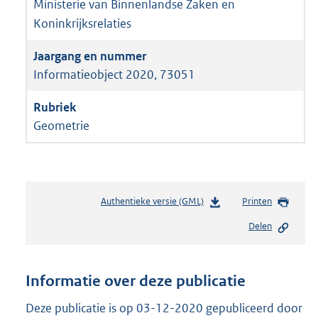
Ministerie van Binnenlandse Zaken en
Koninkrijksrelaties
Informatieobject 2020, 73051
Geometrie
Authentieke versie (GML)
b
Printen
e
Delen
s
t
a
n
Informatie over deze publicatie
d
s
Deze publicatie is op 03-12-2020 gepubliceerd door