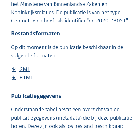
g
het Ministerie van Binnenlandse Zaken en
r
Koninkrijksrelaties. De publicatie is van het type
o
Geometrie en heeft als identifier "dc-2020-73051".
o
t
Bestandsformaten
t
e
Op dit moment is de publicatie beschikbaar in de
:
3
volgende formaten:
K
b
D
GML
b
o
D
HTML
e
b
w
o
s
e
n
w
t
s
Publicatiegegevens
l
n
a
t
Onderstaande tabel bevat een overzicht van de
o
l
n
a
publicatiegegevens (metadata) die bij deze publicatie
a
o
d
n
horen. Deze zijn ook als los bestand beschikbaar:
d
a
s
d
p
d
g
s