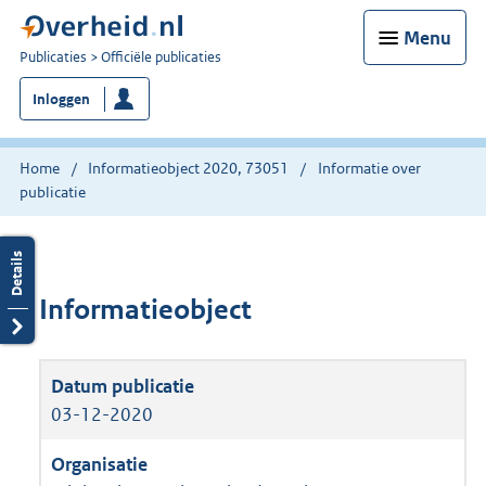
Menu
U
Publicaties
Officiële publicaties
bent
Inloggen
nu
hier:
Home
Informatieobject 2020, 73051
Informatie over
publicatie
Informatieobject
03-12-2020