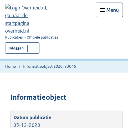
Menu
U
Publicaties
Officiële publicaties
bent
Inloggen
nu
hier:
Home
Informatieobject 2020, 73046
Informatieobject
03-12-2020