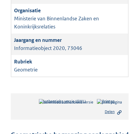
Ministerie van Binnenlandse Zaken en
Koninkrijksrelaties
Informatieobject 2020, 73046
Geometrie
Authentieke versie (GML)
b
Printen
e
Delen
s
t
a
n