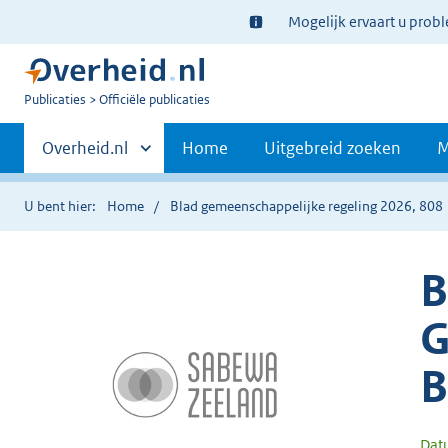
Ter
Mogelijk ervaart u prob
informatie:
U
Publicaties
Officiële publicaties
bent
Primaire
nu
Andere
Overheid.nl
Home
Uitgebreid zoeken
M
hier:
sites
navigatie
binnen
U bent hier:
Home
Blad gemeenschappelijke regeling 2026, 808
B
G
B
Dat