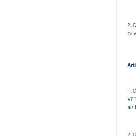
2. 
zui
Art
1. 
VPT
als
2. 