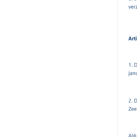
ver
Art
1. 
jan
2. 
Zee
Aldu