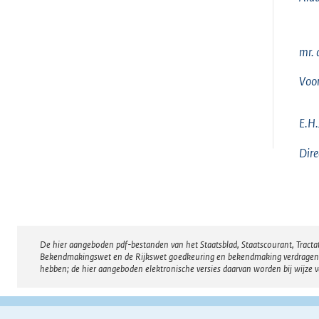
mr. 
Voor
E.H.
Dire
De hier aangeboden pdf-bestanden van het Staatsblad, Staatscourant, Tract
Disclaimer
Bekendmakingswet en de Rijkswet goedkeuring en bekendmaking verdragen voor
hebben; de hier aangeboden elektronische versies daarvan worden bij wijze 