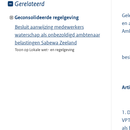
Toon
Gerelateerd
meer
Gel
van:
Geconsolideerde regelgeving
en 
Besluit aanwijzing medewerkers
Amb
waterschap als onbezoldigd ambtenaar
belastingen Sabewa Zeeland
Toon op Lokale wet- en regelgeving
besl
Art
1. 
VPT
als