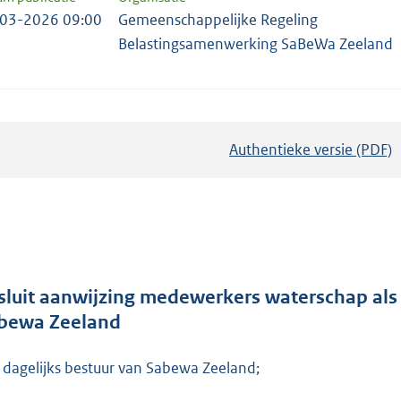
03-2026 09:00
Gemeenschappelijke Regeling
Belastingsamenwerking SaBeWa Zeeland
Authentieke versie (PDF)
b
e
s
t
a
n
d
sluit aanwijzing medewerkers waterschap al
s
bewa Zeeland
g
r
 dagelijks bestuur van Sabewa Zeeland;
o