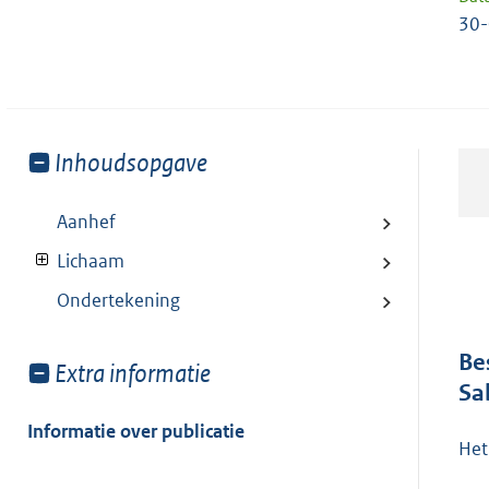
30-
Toon
Inhoudsopgave
meer
van:
Aanhef
Lichaam
Ondertekening
Be
Toon
Extra informatie
Sa
meer
van:
Informatie over publicatie
Het