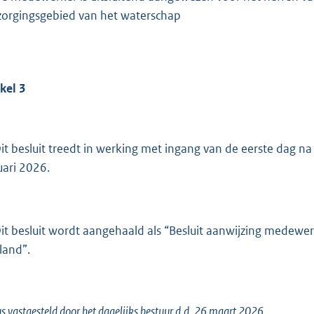
zorgingsgebied van het waterschap
ikel
3
Dit besluit treedt in werking met ingang van de eerste dag 
uari 2026.
Dit besluit wordt aangehaald als “Besluit aanwijzing medew
land”.
s vastgesteld door het dagelijks bestuur d.d. 26 maart 2026.