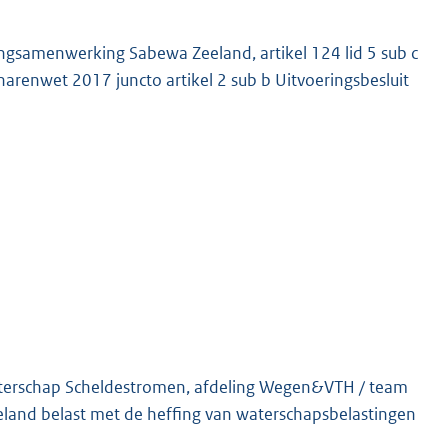
ingsamenwerking Sabewa Zeeland, artikel 124 lid 5 sub c
narenwet 2017 juncto artikel 2 sub b Uitvoeringsbesluit
K
aterschap Scheldestromen, afdeling Wegen&VTH / team
land belast met de heffing van waterschapsbelastingen