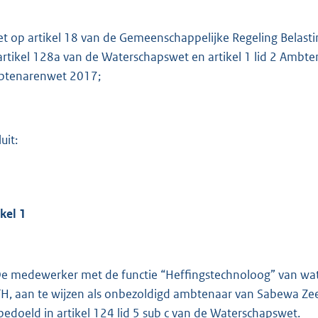
o
t
et op artikel 18 van de Gemeenschappelijke Regeling Belast
t
artikel 128a van de Waterschapswet en artikel 1 lid 2 Ambte
e
tenarenwet 2017;
:
3
0
uit:
1
b
ikel
1
De medewerker met de functie “Heffingstechnoloog” van w
H, aan te wijzen als onbezoldigd ambtenaar van Sabewa Zee
 bedoeld in artikel 124 lid 5 sub c van de Waterschapswet.