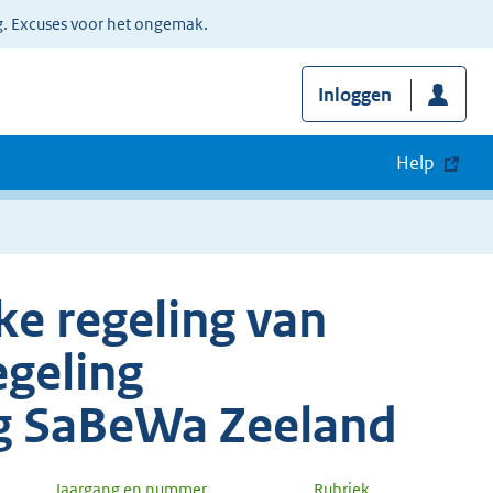
g. Excuses voor het ongemak.
Inloggen
Help
e regeling van
geling
g SaBeWa Zeeland
Jaargang en nummer
Rubriek