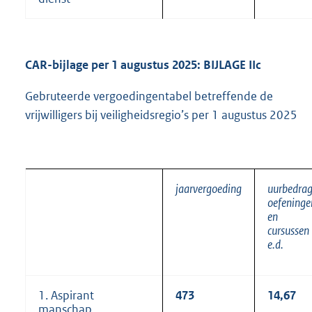
CAR-bijlage per 1 augustus 2025: BIJLAGE IIc
Gebruteerde vergoedingentabel betreffende de
vrijwilligers bij veiligheidsregio’s per 1 augustus 2025
jaarvergoeding
uurbedra
oefeninge
en
cursussen
e.d.
1. Aspirant
473
14,67
manschap