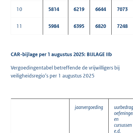
10
5814
6219
6644
7073
11
5984
6395
6820
7248
CAR-bijlage per 1 augustus 2025: BIJLAGE IIb
Vergoedingentabel betreffende de vrijwilligers bij
veiligheidsregio’s per 1 augustus 2025
jaarvergoeding
uurbedra
oefeninge
en
cursussen
e.d.