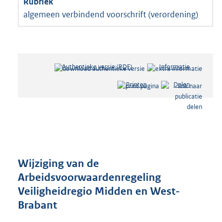
algemeen verbindend voorschrift (verordening)
Authentieke versie (PDF)
b
Informatie
e
Printen
Delen
s
t
a
n
d
s
g
r
Wijziging van de
o
Arbeidsvoorwaardenregeling
o
Veiligheidregio Midden en West-
t
t
Brabant
e