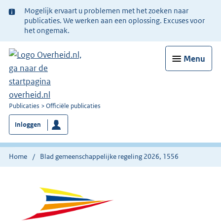
Ter
Mogelijk ervaart u problemen met het zoeken naar
informatie:
publicaties. We werken aan een oplossing. Excuses voor
het ongemak.
Menu
U
Publicaties
Officiële publicaties
bent
Inloggen
nu
hier:
Home
Blad gemeenschappelijke regeling 2026, 1556