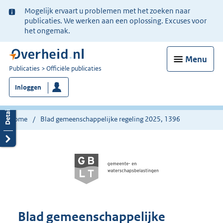
Ter
Mogelijk ervaart u problemen met het zoeken naar
informatie:
publicaties. We werken aan een oplossing. Excuses voor
het ongemak.
Menu
U
Publicaties
Officiële publicaties
bent
Inloggen
nu
hier:
Home
Blad gemeenschappelijke regeling 2025, 1396
Blad gemeenschappelijke