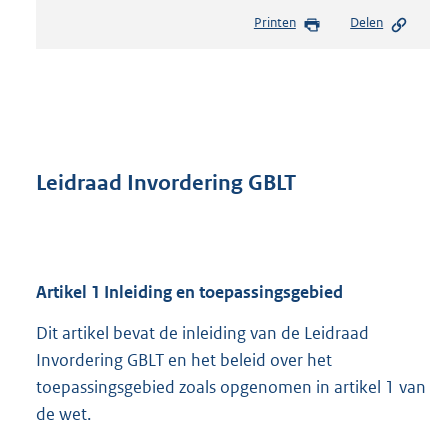
e
Printen
Delen
s
t
a
n
d
s
g
r
Leidraad Invordering GBLT
o
o
t
t
e
Artikel
1
Inleiding en toepassingsgebied
:
1
Dit artikel bevat de inleiding van de Leidraad
,
Invordering GBLT en het beleid over het
8
toepassingsgebied zoals opgenomen in artikel 1 van
M
b
de wet.