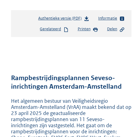
Authentieke versie (PDF)
b
Informatie
e
Gerelateerd
Printen
Delen
s
t
a
n
d
s
g
r
Rampbestrijdingsplannen Seveso-
o
inrichtingen Amsterdam-Amstelland
o
t
Het algemeen bestuur van Veiligheidsregio
t
Amsterdam-Amstelland (VrAA) maakt bekend dat op
e
23 april 2025 de geactualiseerde
:
rampbestrijdingsplannen van 11 Seveso-
2
inrichtingen zijn vastgesteld. Het gaat om de
6
rampbestrijdingsplannen voor de inrichtingen:
5