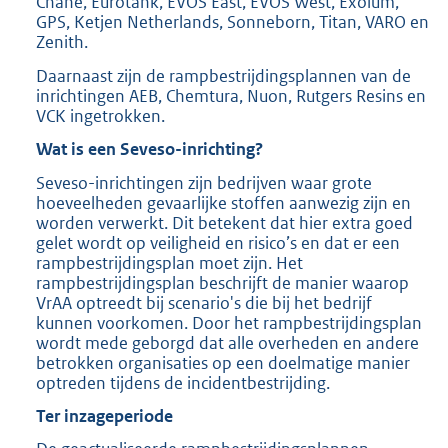
Chane, Eurotank, EVOS East, EVOS West, Exolum,
K
GPS, Ketjen Netherlands, Sonneborn, Titan, VARO en
b
Zenith.
Daarnaast zijn de rampbestrijdingsplannen van de
inrichtingen AEB, Chemtura, Nuon, Rutgers Resins en
VCK ingetrokken.
Wat is een Seveso-inrichting?
Seveso-inrichtingen zijn bedrijven waar grote
hoeveelheden gevaarlijke stoffen aanwezig zijn en
worden verwerkt. Dit betekent dat hier extra goed
gelet wordt op veiligheid en risico’s en dat er een
rampbestrijdingsplan moet zijn. Het
rampbestrijdingsplan beschrijft de manier waarop
VrAA optreedt bij scenario's die bij het bedrijf
kunnen voorkomen. Door het rampbestrijdingsplan
wordt mede geborgd dat alle overheden en andere
betrokken organisaties op een doelmatige manier
optreden tijdens de incidentbestrijding.
Ter inzageperiode