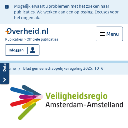
Ter
Mogelijk ervaart u problemen met het zoeken naar
informatie:
publicaties. We werken aan een oplossing. Excuses voor
het ongemak.
Menu
U
Publicaties
Officiële publicaties
bent
Inloggen
nu
hier:
Home
Blad gemeenschappelijke regeling 2025, 1016