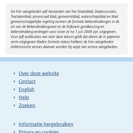
Disclaimer
De hier aangeboden pdf-bestanden van het Staatsblad, Staatscourant,
Tractatenblad, provinciaal blad, gemeenteblad, waterschapsblad en blad
gemeenschappelijke regeling vormen de formele bekendmakingen in de
zin van de Bekendmakingswet en de Rijkswet goedkeuring en
bekendmaking verdragen voor zover ze na 1 juli 2009 zijn uitgegeven.
Voor pdf-publicaties van vóór deze datum geldt dat alleen de in papieren
vorm uitgegeven bladen formele status hebben; de hier aangeboden
elektronische versies daarvan worden bij wijze van service aangeboden.
Over deze website
Contact
English
Help
Zoeken
Informatie hergebruiken
Privacy en cookies