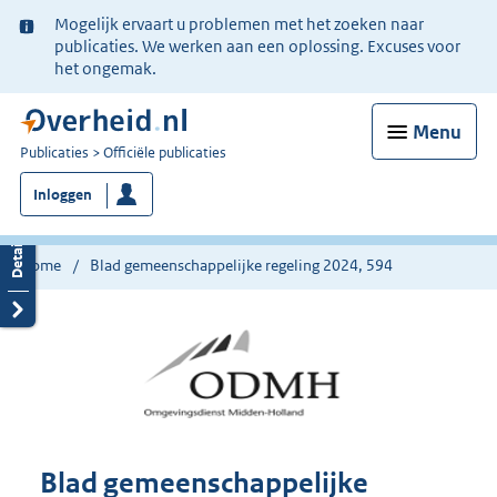
Ter
Mogelijk ervaart u problemen met het zoeken naar
informatie:
publicaties. We werken aan een oplossing. Excuses voor
het ongemak.
Menu
U
Publicaties
Officiële publicaties
bent
Inloggen
nu
hier:
Home
Blad gemeenschappelijke regeling 2024, 594
Blad gemeenschappelijke