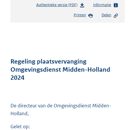
Authentieke versie (PDF)
b
Informatie
e
Printen
Delen
s
t
a
n
d
s
g
r
Regeling plaatsvervanging
o
Omgevingsdienst Midden-Holland
o
2024
t
t
e
:
2
De directeur van de Omgevingsdienst Midden-
3
Holland,
6
K
Gelet op:
b