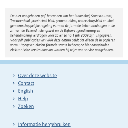
Disclaimer
De hier aangeboden pdf-bestanden van het Staatsblad, Staatscourant,
Tractatenblad, provinciaal blad, gemeenteblad, waterschapsblad en blad
gemeenschappelijke regeling vormen de formele bekendmakingen in de
zin van de Bekendmakingswet en de Rijkswet goedkeuring en
bekendmaking verdragen voor zover ze na 1 juli 2009 zijn uitgegeven.
Voor pdf-publicaties van vóór deze datum geldt dat alleen de in papieren
vorm uitgegeven bladen formele status hebben; de hier aangeboden
elektronische versies daarvan worden bij wijze van service aangeboden.
Over deze website
Contact
English
Help
Zoeken
Informatie hergebruiken