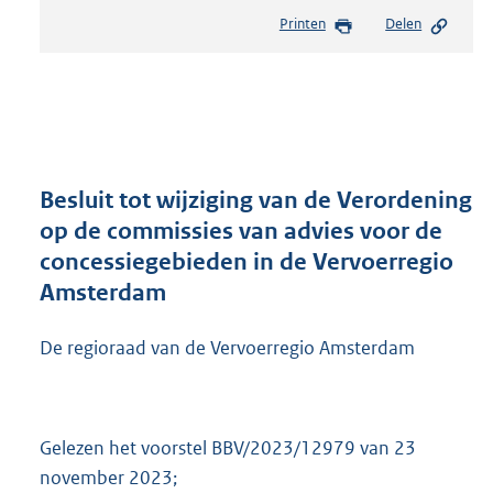
e
Printen
Delen
s
t
a
n
d
s
g
r
Besluit tot wijziging van de Verordening
o
op de commissies van advies voor de
o
concessiegebieden in de Vervoerregio
t
t
Amsterdam
e
:
De regioraad van de Vervoerregio Amsterdam
6
1
6
K
Gelezen het voorstel BBV/2023/12979 van 23
b
november 2023;