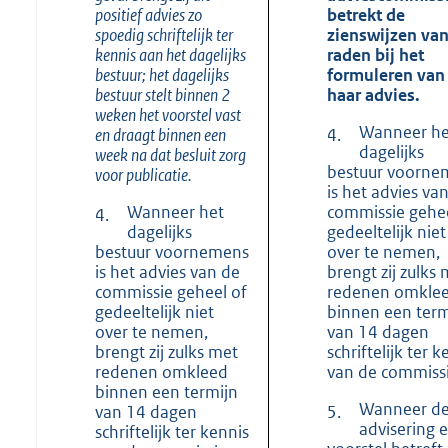
positief advies zo
betrekt de
spoedig schriftelijk ter
zienswijzen van
kennis aan het dagelijks
raden bij het
bestuur; het dagelijks
formuleren van
bestuur stelt binnen 2
haar advies.
weken het voorstel vast
Wanneer he
en draagt binnen een
4.
dagelijks
week na dat besluit zorg
bestuur voorne
voor publicatie.
is het advies va
Wanneer het
commissie gehee
4.
dagelijks
gedeeltelijk niet
bestuur voornemens
over te nemen,
is het advies van de
brengt zij zulks
commissie geheel of
redenen omkle
gedeeltelijk niet
binnen een term
over te nemen,
van 14 dagen
brengt zij zulks met
schriftelijk ter k
redenen omkleed
van de commissi
binnen een termijn
Wanneer d
van 14 dagen
5.
advisering 
schriftelijk ter kennis