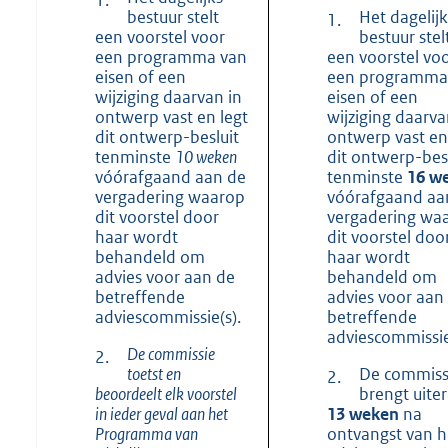
bestuur stelt
Het dagelijk
1.
een voorstel voor
bestuur stel
een programma van
een voorstel vo
eisen of een
een programma
wijziging daarvan in
eisen of een
ontwerp vast en legt
wijziging daarva
dit ontwerp-besluit
ontwerp vast en
tenminste
10 weken
dit ontwerp-besl
vóórafgaand aan de
tenminste
16 w
vergadering waarop
vóórafgaand aa
dit voorstel door
vergadering wa
haar wordt
dit voorstel doo
behandeld om
haar wordt
advies voor aan de
behandeld om
betreffende
advies voor aan
adviescommissie(s).
betreffende
adviescommissie
De commissie
2.
toetst en
De commiss
2.
beoordeelt elk voorstel
brengt uiterl
in ieder geval aan het
13 weken
na
Programma van
ontvangst van h