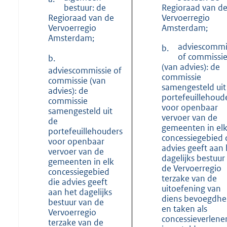
bestuur: de
Regioraad van d
Regioraad van de
Vervoerregio
Vervoerregio
Amsterdam;
Amsterdam;
adviescommi
b.
of commissi
b.
(van advies): de
adviescommissie of
commissie
commissie (van
samengesteld uit
advies): de
portefeuillehoud
commissie
voor openbaar
samengesteld uit
vervoer van de
de
gemeenten in el
portefeuillehouders
concessiegebied 
voor openbaar
advies geeft aan 
vervoer van de
dagelijks bestuur
gemeenten in elk
de Vervoerregio
concessiegebied
terzake van de
die advies geeft
uitoefening van
aan het dagelijks
diens bevoegdh
bestuur van de
en taken als
Vervoerregio
concessieverlener
terzake van de