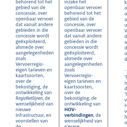
behorend tot het
inzake het
k
gebied van de
openbaar vervoer
o
concessie, over
behorend tot het
o
openbaar vervoer
gebied van de
a
dat vanuit andere
concessie, over
u
gebieden in die
openbaar vervoer
V
concessie wordt
dat vanuit andere
d
geëxploiteerd,
gebieden in die
a
alsmede over
concessie wordt
d
aangelegenheden
geëxploiteerd,
o
zoals
alsmede over
d
Vervoerregio-
aangelegenheden
eigen tarieven en
zoals
-
kaartsoorten,
Vervoerregio-
‘
over de
eigen tarieven en
i
bekostiging, de
kaartsoorten,
d
ontwikkeling van
over de
‘
RegioNetlijnen
, de
bekostiging, de
v
wenselijkheid van
ontwikkeling van
H
nieuwe
HOV-
v
infrastructuur, en
verbindingen
, de
h
voorstellen van
wenselijkheid van
o
de
nieuwe