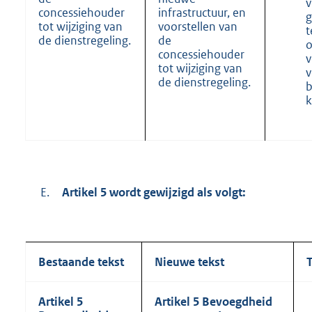
v
concessiehouder
infrastructuur, en
g
tot wijziging van
voorstellen van
t
de dienstregeling.
de
o
concessiehouder
v
tot wijziging van
v
de dienstregeling.
b
k
E.
Artikel 5 wordt gewijzigd als volgt:
Bestaande tekst
Nieuwe tekst
T
Artikel 5
Artikel 5 Bevoegdheid