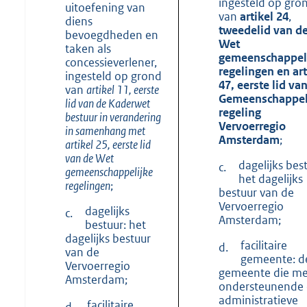
ingesteld op gro
uitoefening van
van
artikel 24
,
diens
tweede
lid van d
bevoegdheden en
Wet
taken als
gemeenschappel
concessieverlener,
regelingen en art
ingesteld op grond
47, eerste lid va
van
artikel 11, eerste
Gemeenschappel
lid van de Kaderwet
regeling
bestuur in verandering
Vervoerregio
in samenhang met
Amsterdam
;
artikel 25, eerste
lid
van de Wet
dagelijks best
c.
gemeenschappelijke
het dagelijks
regelingen
;
bestuur van de
Vervoerregio
dagelijks
c.
Amsterdam;
bestuur: het
dagelijks bestuur
facilitaire
d.
van de
gemeente: d
Vervoerregio
gemeente die me
Amsterdam;
ondersteunende
administratieve
facilitaire