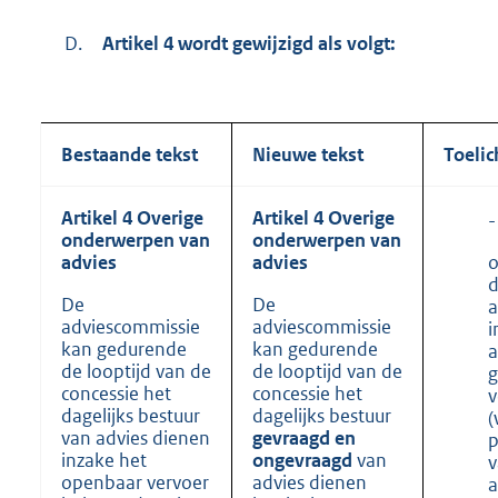
D.
Artikel 4 wordt gewijzigd als volgt:
Bestaande tekst
Nieuwe tekst
Toelic
Artikel 4 Overige
Artikel 4 Overige
-
onderwerpen van
onderwerpen van
o
advies
advies
De
De
a
adviescommissie
adviescommissie
i
kan gedurende
kan gedurende
a
de looptijd van de
de looptijd van de
g
concessie het
concessie het
v
dagelijks bestuur
dagelijks bestuur
(
van advies dienen
gevraagd en
p
inzake het
ongevraagd
van
v
openbaar vervoer
advies dienen
a