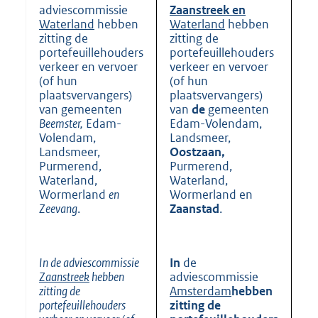
adviescommissie
Zaanstreek en
Waterland
hebben
Waterland
hebben
zitting de
zitting de
portefeuillehouders
portefeuillehouders
verkeer en vervoer
verkeer en vervoer
(of hun
(of hun
plaatsvervangers)
plaatsvervangers)
van gemeenten
van
de
gemeenten
Beemster,
Edam-
Edam-Volendam,
Volendam,
Landsmeer,
Landsmeer,
Oostzaan,
Purmerend,
Purmerend,
Waterland,
Waterland,
Wormerland
en
Wormerland en
Zeevang
.
Zaanstad
.
In de adviescommissie
In
de
Zaanstreek
hebben
adviescommissie
zitting de
Amsterdam
hebben
portefeuillehouders
zitting de