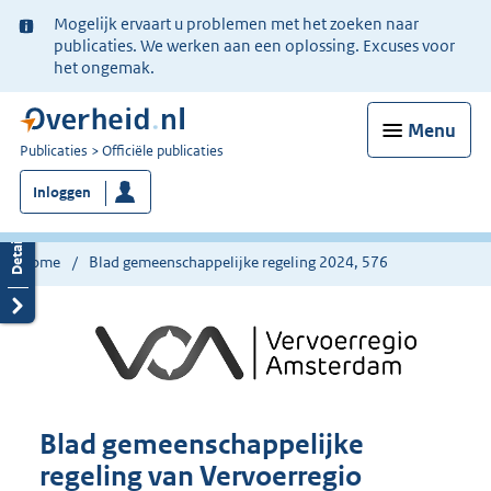
Ter
Mogelijk ervaart u problemen met het zoeken naar
informatie:
publicaties. We werken aan een oplossing. Excuses voor
het ongemak.
Menu
U
Publicaties
Officiële publicaties
bent
Inloggen
nu
hier:
Home
Blad gemeenschappelijke regeling 2024, 576
Blad gemeenschappelijke
regeling van Vervoerregio