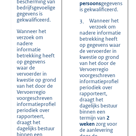
bescherming van
persoons
gegevens
bedrijfsgevoelige
is gekwalificeerd.
gegevens is
gekwalificeerd.
Wanneer het
3.
verzoek om
Wanneer het
nadere informatie
verzoek om
betrekking heeft
nadere
op gegevens waar
informatie
de vervoerder in
betrekking heeft
kwestie op grond
op gegevens
van het door de
waar de
Vervoerregio
vervoerder in
voorgeschreven
kwestie op grond
informatieprofiel
van het door de
periodiek over
Vervoerregio
rapporteert,
voorgeschreven
draagt het
informatieprofiel
dagelijks bestuur
periodiek over
binnen een
rapporteert,
termijn van
2
draagt het
weken
zorg voor
dagelijks bestuur
de aanlevering
binnen een