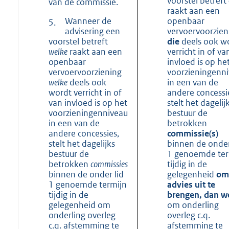
voorstel betreft
van de commissie.
raakt aan een
Wanneer de
openbaar
5.
advisering een
vervoervoorzien
voorstel betreft
die
deels ook w
welke
raakt aan een
verricht in of va
openbaar
invloed is op he
vervoervoorziening
voorzieningenn
welke
deels ook
in een van de
wordt verricht in of
andere concessi
van invloed is op het
stelt het dagelij
voorzieningenniveau
bestuur de
in een van de
betrokken
andere concessies,
commissie(s)
stelt het dagelijks
binnen de onder
bestuur de
1 genoemde ter
betrokken
commissies
tijdig in de
binnen de onder lid
gelegenheid
om
1 genoemde termijn
advies uit te
tijdig in de
brengen, dan w
gelegenheid om
om onderling
onderling overleg
overleg c.q.
c.q. afstemming te
afstemming te