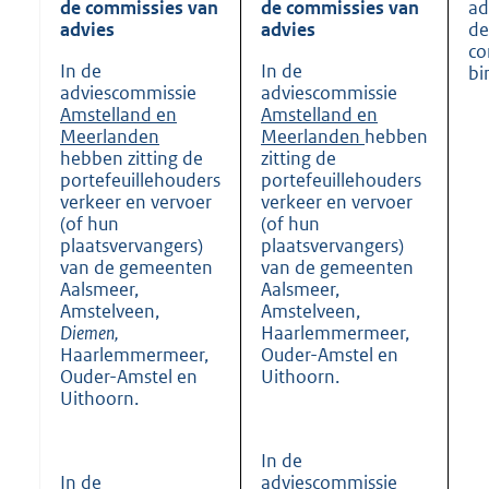
de commissies van
de commissies van
ad
advies
advies
de
co
In de
In de
bi
adviescommissie
adviescommissie
Amstelland en
Amstelland en
Meerlanden
Meerlanden
hebben
hebben zitting de
zitting de
portefeuillehouders
portefeuillehouders
verkeer en vervoer
verkeer en vervoer
(of hun
(of hun
plaatsvervangers)
plaatsvervangers)
van de gemeenten
van de gemeenten
Aalsmeer,
Aalsmeer,
Amstelveen,
Amstelveen,
Diemen,
Haarlemmermeer,
Haarlemmermeer,
Ouder-Amstel en
Ouder-Amstel en
Uithoorn.
Uithoorn.
In de
In de
adviescommissie