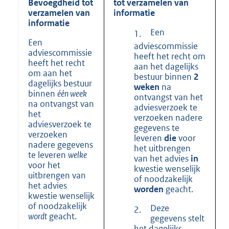
Bevoegdheid tot
tot verzameIen van
verzameIen van
informatie
informatie
Een
1.
Een
adviescommissie
adviescommissie
heeft het recht om
heeft het recht
aan het dagelijks
om aan het
bestuur binnen
2
dagelijks bestuur
weken
na
binnen
één week
ontvangst van het
na ontvangst van
adviesverzoek te
het
verzoeken nadere
adviesverzoek te
gegevens te
verzoeken
leveren
die
voor
nadere gegevens
het uitbrengen
te leveren
welke
van het advies
in
voor het
kwestie wenselijk
uitbrengen van
of noodzakelijk
het advies
worden
geacht.
kwestie wenselijk
of noodzakelijk
Deze
2.
wordt
geacht.
gegevens stelt
het dagelijks