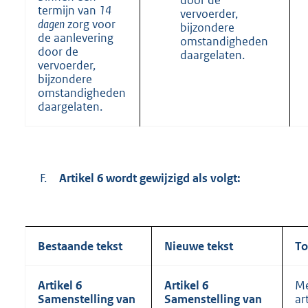
door de
termijn van
14
vervoerder,
dagen
zorg voor
bijzondere
de aanlevering
omstandigheden
door de
daargelaten.
vervoerder,
bijzondere
omstandigheden
daargelaten.
F.
Artikel 6 wordt gewijzigd als volgt:
Bestaande tekst
Nieuwe tekst
To
Artikel 6
Artikel 6
Me
Samenstelling van
Samenstelling van
ar