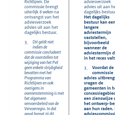
Richtlijnen.
De
adviesverzoek
commissie brengt
advies uit aan h
uiterlijk
6 weken
na
dagelijks bestuur
ontvangst van het
Het dagelijks
adviesverzoek
bestuur kan ee
advies uit aan het
langere
dagelijks bestuur.
adviestermijn
vaststellen,
Dit geldt niet
3.
bijvoorbeeld
indien de
wanneer de
commissie concludeert
adviestermijn d
dat de voorstellen tot
in het reces valt
wijziging van het PvE
geen enkele strijdigheid
Voordat de
3.
bevatten met het
commissie
Programma van
advies uitbreng
Richtlijnen en ook
vragen de
overigens in
gemeenten in h
overeenstemming is met
concessiegebie
het algemeen
een zienswijze 
vervoersbeleid van de
het ontwerp-bes
Vervoerregio. In dat
aan hun raden.
geval brengt zij dit
adviescommiss