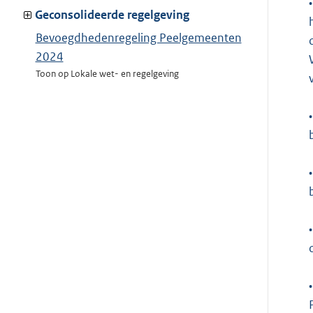
•
van:
Geconsolideerde regelgeving
Bevoegdhedenregeling Peelgemeenten
2024
Toon op Lokale wet- en regelgeving
•
•
•
•