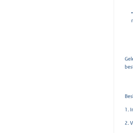
•
Gel
bes
Bes
1. 
2. 