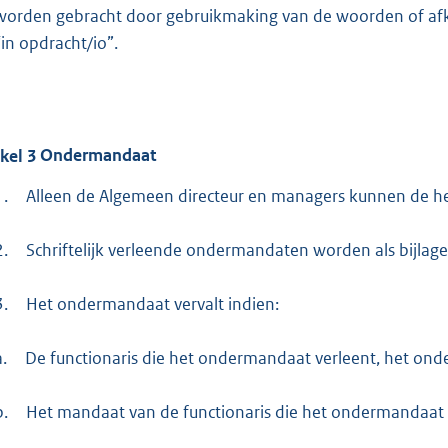
worden gebracht door gebruikmaking van de woorden of afkor
“in opdracht/io”.
ikel
3
Ondermandaat
1.
Alleen de Algemeen directeur en managers kunnen de 
2.
Schriftelijk verleende ondermandaten worden als bijlage
3.
Het ondermandaat vervalt indien:
a.
De functionaris die het ondermandaat verleent, het ond
b.
Het mandaat van de functionaris die het ondermandaat h