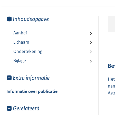
Toon
Inhoudsopgave
meer
van:
Aanhef
Lichaam
Ondertekening
Bijlage
Be
Toon
Extra informatie
Het
meer
nam
van:
Informatie over publicatie
Ast
Toon
Gerelateerd
meer