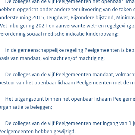
De colleges van de vijf Peelgemeenten het openbaar li
e
hebben opgericht onder andere ter uitvoering van de taken 
:
ondersteuning 2015, Jeugdwet, Bijzondere bijstand, Minimav
8
Wet inburgering 2021 en aanverwante wet- en regelgeving z
7
verordening sociaal medische indicatie kinderopvang;
1
In de gemeenschappelijke regeling Peelgemeenten is b
b
basis van mandaat, volmacht en/of machtiging;
De colleges van de vijf Peelgemeenten mandaat, volmach
bestuur van het openbaar lichaam Peelgemeenten met de mo
Het uitgangspunt binnen het openbaar lichaam Peelgeme
organisatie te beleggen;
De colleges van de vijf Peelgemeenten met ingang van 1 
Peelgemeenten hebben gewijzigd.