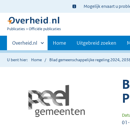
Ter
Mogelijk ervaart u prob
informatie:
U
Publicaties
Officiële publicaties
bent
Primaire
nu
Andere
Overheid.nl
Home
Uitgebreid zoeken
M
hier:
sites
navigatie
binnen
U bent hier:
Home
Blad gemeenschappelijke regeling 2024, 203
B
P
Dat
01-