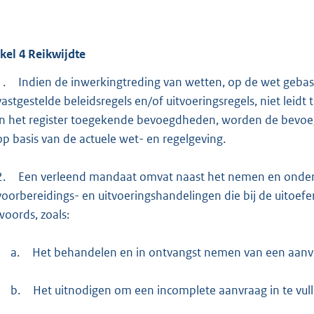
ikel
4
Reikwijdte
1.
Indien de inwerkingtreding van wetten, op de wet gebase
vastgestelde beleidsregels en/of uitvoeringsregels, niet leid
in het register toegekende bevoegdheden, worden de bevoegd
op basis van de actuele wet- en regelgeving.
2.
Een verleend mandaat omvat naast het nemen en onderte
voorbereidings- en uitvoeringshandelingen die bij de uitoef
woords, zoals:
a.
Het behandelen en in ontvangst nemen van een aanv
b.
Het uitnodigen om een incomplete aanvraag in te vull