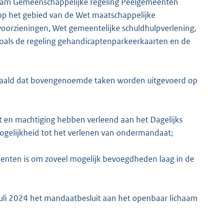
chaam Gemeenschappelijke regeling Peelgemeenten
op het gebied van de Wet maatschappelijke
oorzieningen, Wet gemeentelijke schuldhulpverlening,
oals de regeling gehandicaptenparkeerkaarten en de
K
epaald dat bovengenoemde taken worden uitgevoerd op
t en machtiging hebben verleend aan het Dagelijks
gelijkheid tot het verlenen van ondermandaat;
enten is om zoveel mogelijk bevoegdheden laag in de
juli 2024 het mandaatbesluit aan het openbaar lichaam