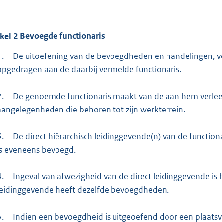
ikel
2
Bevoegde functionaris
1.
De uitoefening van de bevoegdheden en handelingen, ver
opgedragen aan de daarbij vermelde functionaris.
2.
De genoemde functionaris maakt van de aan hem verlee
aangelegenheden die behoren tot zijn werkterrein.
3.
De direct hiërarchisch leidinggevende(n) van de function
is eveneens bevoegd.
4.
Ingeval van afwezigheid van de direct leidinggevende is
leidinggevende heeft dezelfde bevoegdheden.
5.
Indien een bevoegdheid is uitgeoefend door een plaatsve