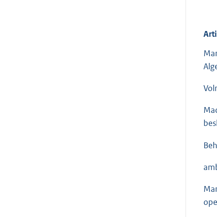
Art
Man
Alg
Vol
Mac
bes
Beh
amb
Man
ope