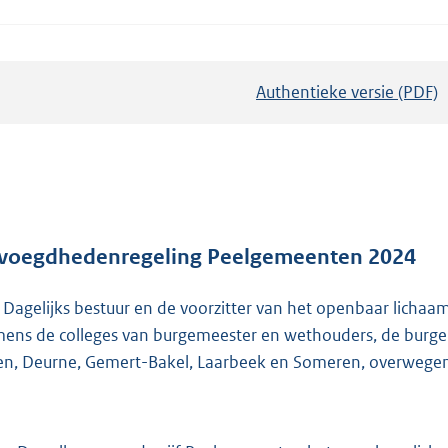
Authentieke versie (PDF)
b
e
s
t
a
n
d
voegdhedenregeling Peelgemeenten 2024
s
 Dagelijks bestuur en de voorzitter van het openbaar licha
g
ens de colleges van burgemeester en wethouders, de burg
r
en, Deurne, Gemert-Bakel, Laarbeek en Someren, overwegen
o
o
t
t