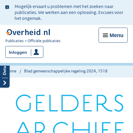
Ter
Mogelijk ervaart u problemen met het zoeken naar
informatie:
publicaties. We werken aan een oplossing. Excuses voor
het ongemak.
Menu
U
Publicaties
Officiële publicaties
bent
Inloggen
nu
hier:
Home
Blad gemeenschappelijke regeling 2024, 1518