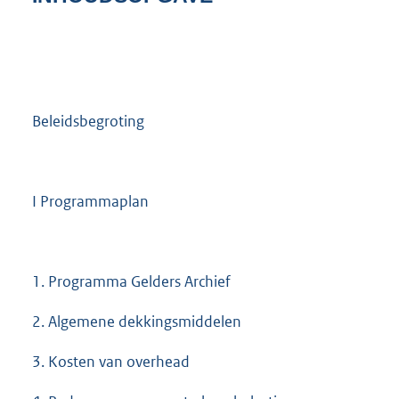
8
1
K
b
Beleidsbegroting
I Programmaplan
1. Programma Gelders Archief
2. Algemene dekkingsmiddelen
3. Kosten van overhead