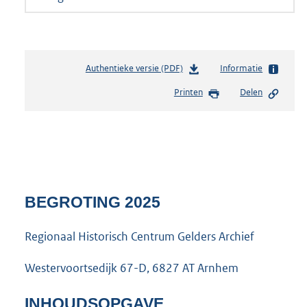
Authentieke versie (PDF)
b
Informatie
e
Printen
Delen
s
t
a
n
d
s
g
r
BEGROTING 2025
o
o
Regionaal Historisch Centrum Gelders Archief
t
t
Westervoortsedijk 67-D, 6827 AT Arnhem
e
:
7
INHOUDSOPGAVE