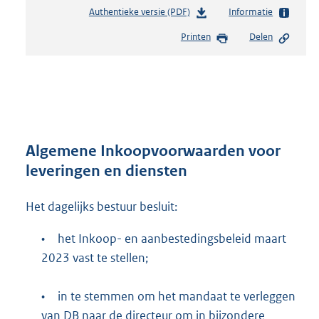
Authentieke versie (PDF)
b
Informatie
e
Printen
Delen
s
t
a
n
d
s
g
r
Algemene Inkoopvoorwaarden voor
o
leveringen en diensten
o
t
Het dagelijks bestuur besluit:
t
e
:
•
het Inkoop- en aanbestedingsbeleid maart
4
2023 vast te stellen;
6
1
•
in te stemmen om het mandaat te verleggen
K
b
van DB naar de directeur om in bijzondere