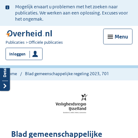
Ter
Mogelijk ervaart u problemen met het zoeken naar
informatie:
publicaties. We werken aan een oplossing. Excuses voor
het ongemak.
Menu
U
Publicaties
Officiële publicaties
bent
Inloggen
nu
hier:
Home
Blad gemeenschappelijke regeling 2023, 701
Blad gemeenschappelijke