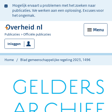
Ter
Mogelijk ervaart u problemen met het zoeken naar
informatie:
publicaties. We werken aan een oplossing. Excuses voor
het ongemak.
Menu
U
Publicaties
Officiële publicaties
bent
Inloggen
nu
hier:
Home
Blad gemeenschappelijke regeling 2023, 1496