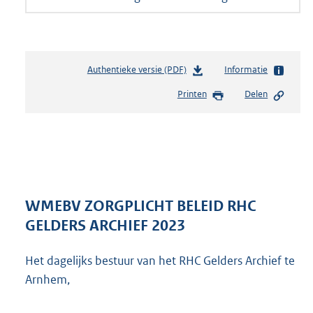
Authentieke versie (PDF)
b
Informatie
e
Printen
Delen
s
t
a
n
d
s
g
r
WMEBV ZORGPLICHT BELEID RHC
o
GELDERS ARCHIEF 2023
o
t
Het dagelijks bestuur van het RHC Gelders Archief te
t
e
Arnhem,
:
2